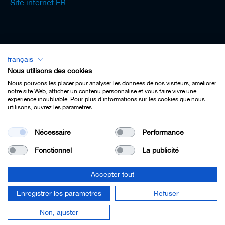
Site internet FR
français
Lexicon - Français
Nous utilisons des cookies
Nous pouvons les placer pour analyser les données de nos visiteurs, améliorer
notre site Web, afficher un contenu personnalisé et vous faire vivre une
expérience inoubliable. Pour plus d'informations sur les cookies que nous
utilisons, ouvrez les paramètres.
Imprint
Nécessaire
Performance
Privacy
Fonctionnel
La publicité
Contact
Terms & Conditions
Accepter tout
Cookie Settings
Enregistrer les paramètres
Refuser
© 2022 Leitz GmbH & Co. KG.
Non, ajuster