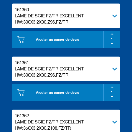
l
s
161360
d
LAME DE SCIE FZ/TR EXCELLENT
e
r
HW:300X3,2X30,Z96,FZ/TR
a
b
o
Ajouter au panier de devis
t
a
g
e
161361
LAME DE SCIE FZ/TR EXCELLENT
HW:300X3,2X30,Z96,FZ/TR
Ajouter au panier de devis
161362
LAME DE SCIE FZ/TR EXCELLENT
HW:350X3,2X30,Z108,FZ/TR