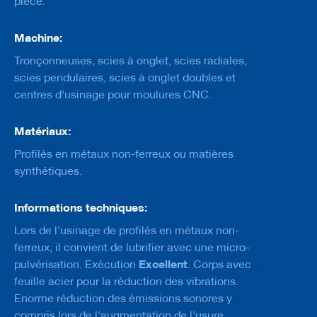
pièce.
M
è
Machine:
c
h
Tronçonneuses, scies à onglet, scies radiales,
e
scies pendulaires, scies à onglet doubles et
s
centres d'usinage pour moulures CNC.
D
é
Matériaux:
c
h
Profilés en métaux non-ferreux ou matières
i
synthétiques.
q
u
e
Informations techniques:
t
e
Lors de l'usinage de profilés en métaux non-
u
ferreux, il convient de lubrifier avec une micro-
r
Excellent
pulvérisation. Exécution
s
. Corps avec
feuille acier pour la réduction des vibrations.
C
Enorme réduction des émissions sonores y
o
compris lors de l'augmentation de l'usure.
u