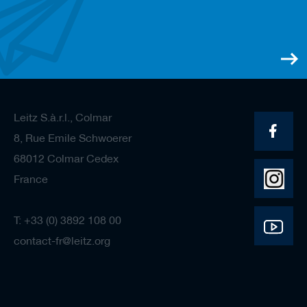
Leitz S.à.r.l., Colmar
8, Rue Emile Schwoerer
68012 Colmar Cedex
France
T: +33 (0) 3892 108 00
contact-fr@leitz.org