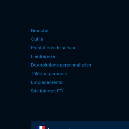
u
t
e
a
u
x
Branche
/
c
Outils
o
u
Prestations de service
t
L'entreprise
e
a
Des solutions personnalisées
u
x
Téléchargements
b
Emplacements
r
u
Site internet FR
t
s
O
u
t
i