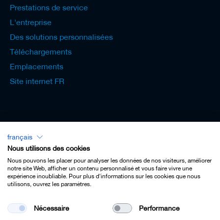
Prestations de service
L'entreprise
Des solutions personnalisées
Téléchargements
Emplacements
Site internet FR
français
Lexicon - Français
Nous utilisons des cookies
Nous pouvons les placer pour analyser les données de nos visiteurs, améliorer
notre site Web, afficher un contenu personnalisé et vous faire vivre une
expérience inoubliable. Pour plus d'informations sur les cookies que nous
utilisons, ouvrez les paramètres.
Imprint
Nécessaire
Performance
Privacy