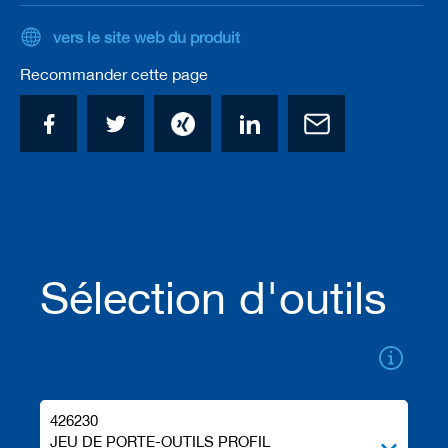
t
e
vers le site web du produit
a
u
Recommander cette page
x
/
c
o
u
t
e
a
u
x
b
Sélection d'outils
r
u
t
s
O
u
t
426230
i
JEU DE PORTE-OUTILS PROFIL