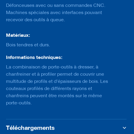
Défonceuses avec ou sans commandes CNC.
M
Machines spéciales avec interfaces pouvant
è
recevoir des outils à queue.
c
h
e
Matériaux:
s
Bois tendres et durs.
D
é
Informations techniques:
c
h
La combinaison de porte-outils à dresser, à
i
chanfreiner et à profiler permet de couvrir une
q
u
multitude de profils et d'épaisseurs de bois. Les
e
couteaux profilés de différents rayons et
t
chanfreins peuvent être montés sur le même
e
u
porte-outils.
r
s
C
Téléchargements
o
u