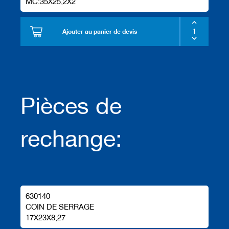
MC:35X25,2X2
Ajouter au panier de devis
Pièces de
rechange:
630140
COIN DE SERRAGE
17X23X8,27