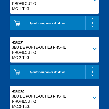
l
PROFILCUT Q
s
MC:1-TLG.
d
e
r
a
Ajouter au panier de devis
b
o
t
a
426231
g
JEU DE PORTE-OUTILS PROFIL
e
PROFILCUT Q
MC:2-TLG.
Ajouter au panier de devis
426232
JEU DE PORTE-OUTILS PROFIL
PROFILCUT Q
MC:3-TLG.