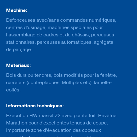
M
Machine:
è
Défonceuses avec/sans commandes numériques,
c
h
centres d'usinage, machines spéciales pour
e
l'assemblage de cadres et de châssis, perceuses
s
stationnaires, perceuses automatiques, agrégats
D
de perçage.
é
c
h
Matériaux:
i
Bois durs ou tendres, bois modifiés pour la fenêtre,
q
u
carrelets (contreplaqués, Multiplex etc), lamellé-
e
collés,
t
e
u
Informations techniques:
r
s
Exécution HW massif Z2 avec pointe toit. Revêtue
Marathon pour d'excellentes tenues de coupe.
C
Importante zone d'évacuation des copeaux
o
u