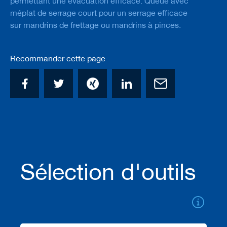
permettant une évacuation efficace. Queue avec
t
méplat de serrage court pour un serrage efficace
e
sur mandrins de frettage ou mandrins à pinces.
a
u
x
/
Recommander cette page
c
o
u
t
e
a
u
x
b
r
u
Sélection d'outils
t
s
O
u
t
i