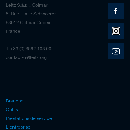
Leitz S.à.r.l., Colmar
8, Rue Emile Schwoerer
68012 Colmar Cedex
France
T: +33 (0) 3892 108 00
contact-fr@leitz.org
Branche
Outils
Prestations de service
L'entreprise