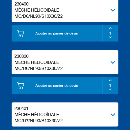
l
230400
s
MÈCHE HÉLICOÏDALE
d
MC/D6/NL90/S10X30/Z2
e
r
a
b
Ajouter au panier de devis
o
t
a
g
230300
e
MÈCHE HÉLICOÏDALE
MC/D6/NL90/S10X30/Z2
Ajouter au panier de devis
230401
MÈCHE HÉLICOÏDALE
MC/D7/NL90/S10X30/Z2