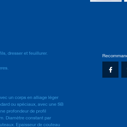
Passer
au
début
de
la
Galerie
d’images
ls, dresser et feuillurer.
Recommande
ères.
 avec un corps en alliage léger
ndard ou spéciaux, avec une SB
ne profondeur de profil
. Diamètre constant par
teaux. Epaisseur de couteau