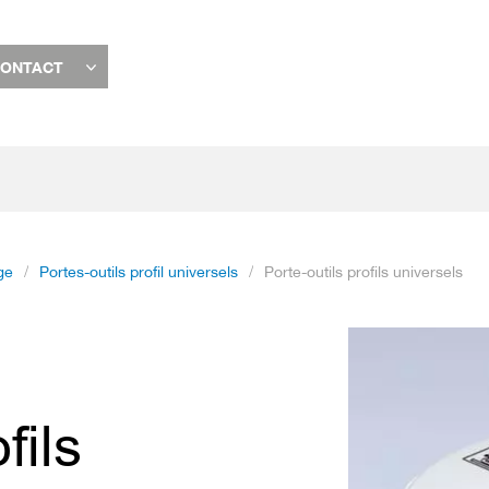
ONTACT
ge
Portes-outils profil universels
Porte-outils profils universels
Passer
à
la
fin
fils
de
la
galerie