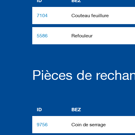
ID
BEZ
l
s
d
7104
Couteau feuillure
e
r
a
b
5586
Refouleur
o
t
a
g
e
Pièces de recha
ID
BEZ
9756
Coin de serrage