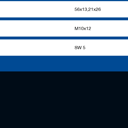
56x13,21x26
M10x12
SW 5