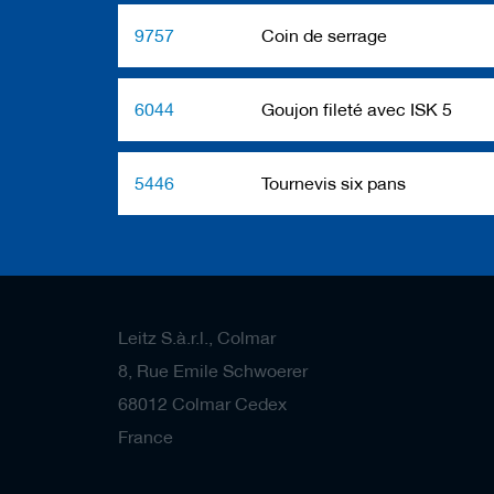
9757
Coin de serrage
6044
Goujon fileté avec ISK 5
5446
Tournevis six pans
Leitz S.à.r.l., Colmar
8, Rue Emile Schwoerer
68012 Colmar Cedex
France