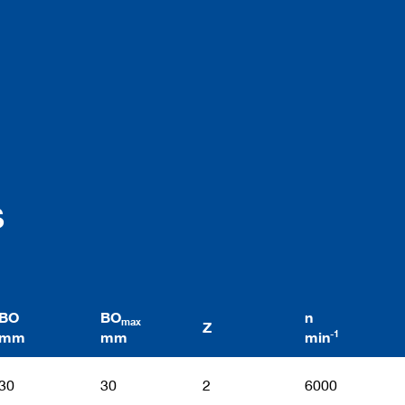
s
BO
BO
n
max
Z
-1
mm
mm
min
30
30
2
6000