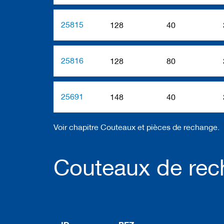
u
t
e
25815
128
40
a
u
x
/
25816
128
80
c
o
u
t
25691
148
40
e
a
u
x
Voir chapitre Couteaux et pièces de rechange.
b
r
u
Couteaux de rec
t
s
O
u
t
i