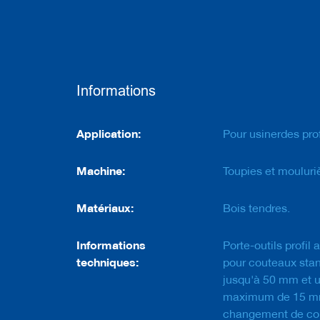
à
a
l
é
s
a
g
Informations
e
F
Informations
Application:
Pour usinerdes profi
r
a
i
Machine:
Toupies et mouluri
s
e
s
Matériaux:
Bois tendres.
a
v
e
Informations
Porte-outils profil
c
techniques:
pour couteaux sta
q
u
jusqu'à 50 mm et u
e
maximum de 15 mm
u
changement de cou
e