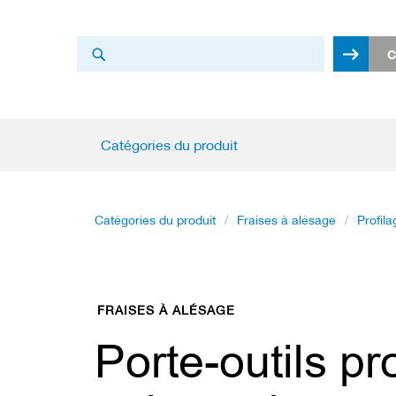
Chercher
C
Chercher
Catégories
Catégories du produit
du
produit
L
Catégories du produit
Fraises à alésage
Profila
a
m
e
s
d
e
FRAISES À ALÉSAGE
s
c
Porte-outils pro
i
e