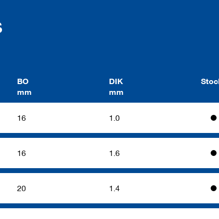
s
BO
DIK
Stoc
mm
mm
16
1.0
16
1.6
20
1.4