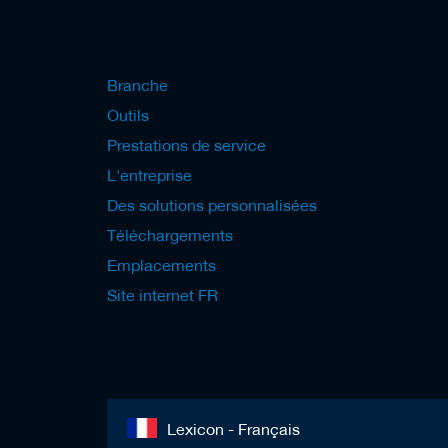
l
s
d
e
r
Branche
a
b
Outils
o
Prestations de service
t
a
L'entreprise
g
e
Des solutions personnalisées
Téléchargements
Emplacements
Site internet FR
Lexicon - Français