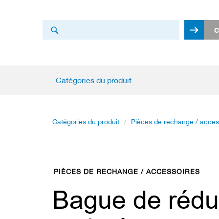
Chercher
C
Chercher
Catégories
Catégories du produit
du
produit
L
Catégories du produit
Pièces de rechange / acces
a
m
e
s
d
e
PIÈCES DE RECHANGE / ACCESSOIRES
s
c
Bague de rédu
i
e