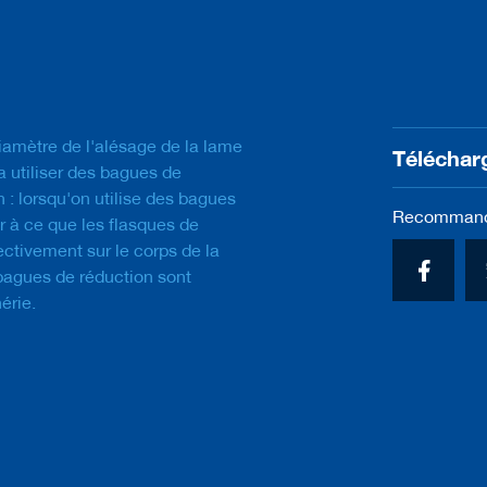
d’images
diamètre de l'alésage de la lame
Téléchar
a utiliser des bagues de
n : lorsqu'on utilise des bagues
Recommande
er à ce que les flasques de
ectivement sur le corps de la
bagues de réduction sont
érie.