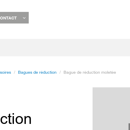
ONTACT
soires
Bagues de réduction
Bague de réduction moletée
Passer
à
la
fin
ction
de
la
galerie