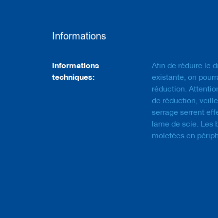
à
a
l
é
Informations
s
a
g
Informations
e
Informations
Afin de réduire le 
techniques:
existante, on pourr
F
réduction. Attentio
r
de réduction, veill
a
i
serrage serrent eff
s
lame de scie. Les 
e
moletées en périph
s
a
v
e
c
q
u
e
u
e