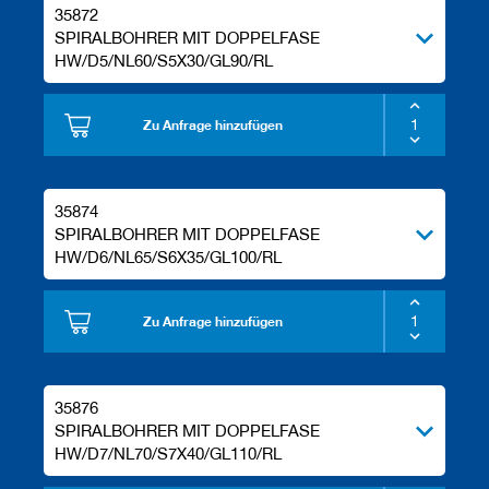
35872
e
l
SPIRALBOHRER MIT DOPPELFASE
w
HW/D5/NL60/S5X30/GL90/RL
e
r
k
Zu Anfrage hinzufügen
z
e
u
g
35874
e
SPIRALBOHRER MIT DOPPELFASE
HW/D6/NL65/S6X35/GL100/RL
Zu Anfrage hinzufügen
35876
SPIRALBOHRER MIT DOPPELFASE
HW/D7/NL70/S7X40/GL110/RL