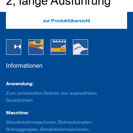
2, lange Ausführung
e
u
g
e
zur Produktübersicht
m
i
t
B
o
h
r
u
n
Informationen
g
F
Informationen
Anwendung:
r
ä
Zum universellen Bohren von ausrissfreien
s
Sacklöchern.
w
e
Maschine:
r
k
Ständerbohrmaschinen, Bohrautomaten,
z
Bohraggregate, Sonderbohrmaschinen,
e