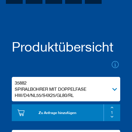
a
n
e
r
M
e
s
Produktübersicht
s
e
r
/
B
l
a
35882
n
k
SPIRALBOHRER MIT DOPPELFASE
e
HW/D4/NL55/S4X25/GL80/RL
t
t
s
Zu Anfrage hinzufügen
H
o
b