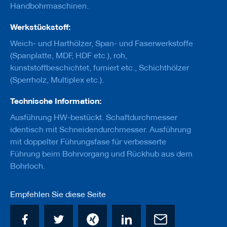
u
Handbohrmaschinen.
g
e
Werkstückstoff:
m
i
Weich- und Harthölzer, Span- und Faserwerkstoffe
t
(Spanplatte, MDF, HDF etc.), roh,
S
c
kunststoffbeschichtet, furniert etc., Schichthölzer
h
(Sperrholz, Multiplex etc.).
a
f
Technische Information:
t
Ausführung HW-bestückt. Schaftdurchmesser
B
identisch mit Schneidendurchmesser. Ausführung
o
h
mit doppelter Führungsfase für verbesserte
r
Führung beim Bohrvorgang und Rückhub aus dem
e
Bohrloch.
r
Z
Empfehlen Sie diese Seite
e
r
s
p