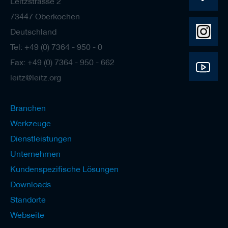
Leitzstrasse 2
a
n
73447 Oberkochen
e
Deutschland
r
Tel: +49 (0) 7364 - 950 - 0
M
e
Fax: +49 (0) 7364 - 950 - 662
s
leitz@leitz.org
s
e
r
/
Branchen
B
Werkzeuge
l
a
Dienstleistungen
n
k
Unternehmen
e
Kundenspezifische Lösungen
t
t
Downloads
s
Standorte
H
Webseite
o
b