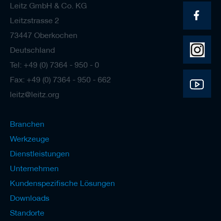
Leitz GmbH & Co. KG
e
l
Leitzstrasse 2
w
73447 Oberkochen
e
r
Deutschland
k
z
Tel: +49 (0) 7364 - 950 - 0
e
Fax: +49 (0) 7364 - 950 - 662
u
g
leitz@leitz.org
e
Branchen
Werkzeuge
Dienstleistungen
Unternehmen
Kundenspezifische Lösungen
Downloads
Standorte