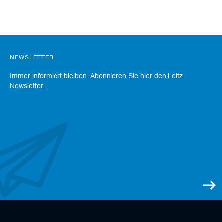
a
n
e
r
M
NEWSLETTER
e
s
Immer informiert bleiben. Abonnieren Sie hier den Leitz
s
Newsletter.
e
r
/
B
l
a
n
k
e
t
t
s
H
o
b