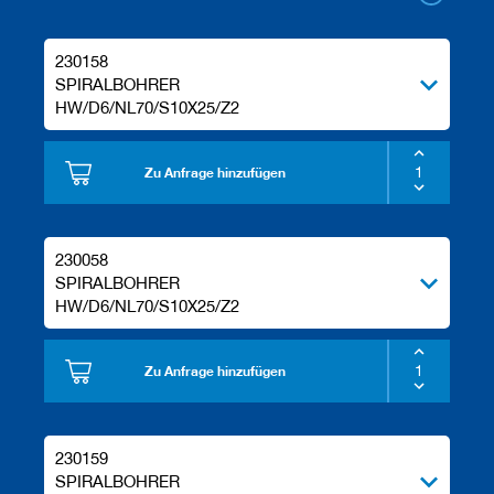
e
l
w
230158
e
SPIRALBOHRER
r
HW/D6/NL70/S10X25/Z2
k
z
e
Zu Anfrage hinzufügen
u
g
e
230058
SPIRALBOHRER
HW/D6/NL70/S10X25/Z2
Zu Anfrage hinzufügen
230159
SPIRALBOHRER