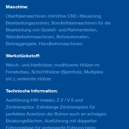
u
Maschine:
g
e
Oberfräsmaschinen mit/ohne CNC-Steuerung,
m
i
Bearbeitungszentren, Sonderfräsmaschinen für die
t
Bearbeitung von Gestell- und Rahmenteilen,
S
Ständerbohrmaschinen, Bohrautomaten,
c
h
Bohraggregate, Handbohrmaschinen.
a
f
Werkstückstoff:
t
Weich- und Harthölzer, modifizierte Hölzer im
B
Fensterbau, Schichthölzer (Sperrholz, Multiplex
o
etc.), verleimte Hölzer.
h
r
e
Technische Information:
r
Ausführung HW-massiv, Z 2 / V 2 und
Z
Zentrierspitze. Extralange Zentrierspitze für
e
perfektes Ansetzen der Bohrer auch an schrägen
r
Brüstungsflächen. Ausführung mit doppelter
s
p
Führungsfase für verbesserte Führung beim