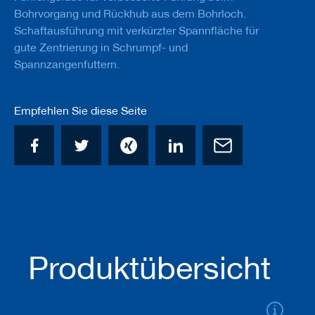
a
Bohrvorgang und Rückhub aus dem Bohrloch.
n
Schaftausführung mit verkürzter Spannfläche für
e
r
gute Zentrierung in Schrumpf- und
Spannzangenfuttern.
M
e
s
Empfehlen Sie diese Seite
s
e
r
/
B
l
a
n
k
e
t
t
Produktübersicht
s
H
o
b