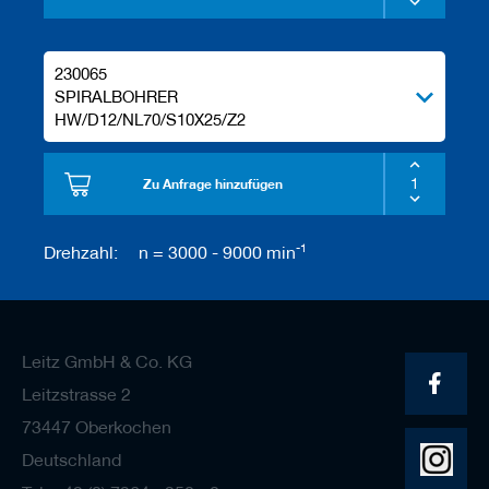
230065
SPIRALBOHRER
HW/D12/NL70/S10X25/Z2
Zu Anfrage hinzufügen
-1
Drehzahl:
n = 3000 - 9000 min
Leitz GmbH & Co. KG
Leitzstrasse 2
73447 Oberkochen
Deutschland