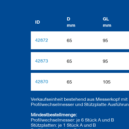
a
n
e
D
GL
r
ID
mm
mm
M
e
42872
65
95
s
s
e
r
42873
65
95
/
B
l
a
42870
65
105
n
k
e
t
Verkaufseinheit bestehend aus Messerkopf mit S
t
Profilwechselmesser und Stützplatte Ausführun
s
Mindestbestellmenge:
H
Profilwechselmesser: je 6 Stück A und B
o
Stützplatten: je 1 Stück A und B