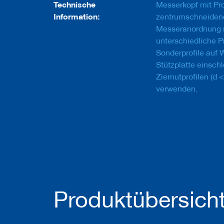
u
Technische
Messerkopf mit Pr
g
Information:
zentrumschneidend
e
Messeranordnung m
m
i
unterschiedliche Pr
t
Sonderprofile auf 
S
Stützplatte einschl
c
h
Ziernutprofilen (d
a
verwenden.
f
t
B
o
h
r
e
r
Z
Produktübersich
e
r
s
p