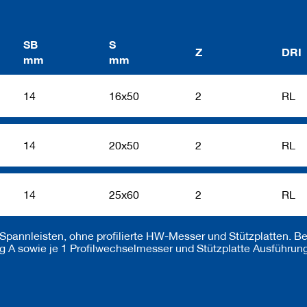
SB
S
Z
DRI
mm
mm
14
16x50
2
RL
14
20x50
2
RL
14
25x60
2
RL
pannleisten, ohne profilierte HW-Messer und Stützplatten. Bes
g A sowie je 1 Profilwechselmesser und Stützplatte Ausführung