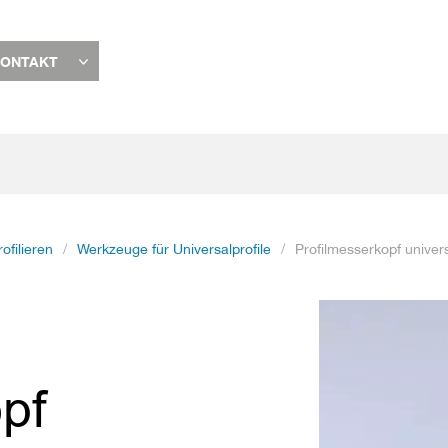
ONTAKT
rofilieren
Werkzeuge für Universalprofile
Profilmesserkopf univers
Zum
Ende
der
Bildgalerie
pf
springen