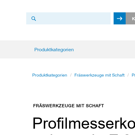
Search
K
Search
Produktkategorien
Produktkategorien
K
r
e
i
Produktkategorien
Fräswerkzeuge mit Schaft
P
s
s
ä
g
e
FRÄSWERKZEUGE MIT SCHAFT
b
l
Profilmesserko
ä
t
t
e