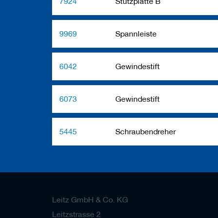
7924
Stützplatte B
9969
Spannleiste
6042
Gewindestift
6073
Gewindestift
5445
Schraubendreher
Leitz GmbH & Co. KG
Leitzstrasse 2