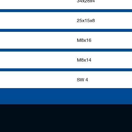
34x28x4
25x15x8
M8x16
M8x14
SW 4