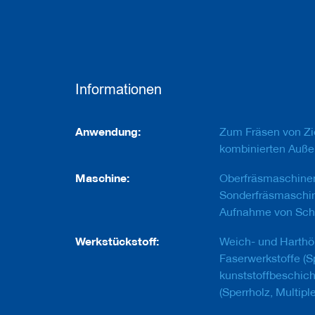
e
u
g
e
m
i
t
Informationen
B
o
h
Informationen
r
Anwendung:
Zum Fräsen von Zie
u
kombinierten Außen
n
g
Maschine:
Oberfräsmaschine
F
Sonderfräsmaschin
r
Aufnahme von Sch
ä
s
Werkstückstoff:
Weich- und Harthö
w
e
Faserwerkstoffe (S
r
kunststoffbeschicht
k
(Sperrholz, Multiple
z
e