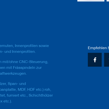
Zum
Anfang
der
Bildgalerie
springen
rnuten, Innenprofilen sowie
Empfehlen S
- und Innenprofilen.
n mit/ohne CNC-Steuerung,
en mit Frässpindeln zur
aftwerkzeugen.
lzer, Span- und
panplatte, MDF, HDF etc.) roh,
et, furniert etc., Schichthölzer
x etc.).