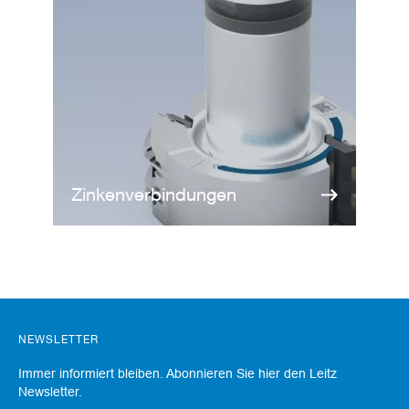
e
l
w
e
r
k
z
e
u
g
e
Zinkenverbindungen
NEWSLETTER
Immer informiert bleiben. Abonnieren Sie hier den Leitz
Newsletter.