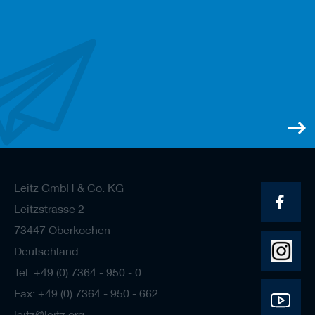
Leitz GmbH & Co. KG
Leitzstrasse 2
73447 Oberkochen
Deutschland
Tel: +49 (0) 7364 - 950 - 0
Fax: +49 (0) 7364 - 950 - 662
leitz@leitz.org