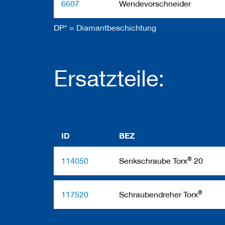
b
6607
Wendevorschneider
e
l
w
DP* = Diamantbeschichtung
e
r
k
z
Ersatzteile:
e
u
g
e
ID
BEZ
®
114050
Senkschraube Torx
20
®
117520
Schraubendreher Torx