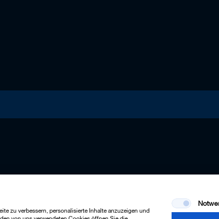
Notwe
te zu verbessern, personalisierte Inhalte anzuzeigen und
u den von uns verwendeten Cookies öffnen Sie die