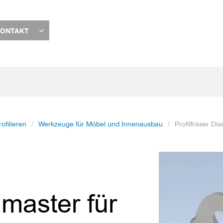
ONTAKT
rofilieren
Werkzeuge für Möbel und Innenausbau
Profilfräser Di
Zum
Ende
der
Bildgalerie
amaster für
springen