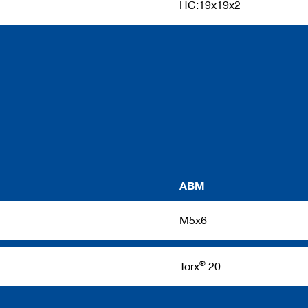
HC:19x19x2
ABM
M5x6
®
Torx
20