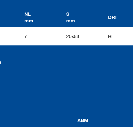
NL
S
DRI
mm
mm
7
20x53
RL
6
.
ABM