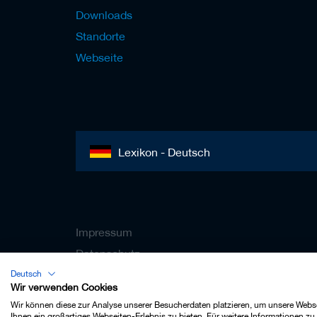
Downloads
Standorte
Webseite
Lexikon - Deutsch
Impressum
Datenschutz
Kontakt
Deutsch
Wir verwenden Cookies
AGB
Wir können diese zur Analyse unserer Besucherdaten platzieren, um unsere Websei
Ihnen ein großartiges Webseiten-Erlebnis zu bieten. Für weitere Informationen z