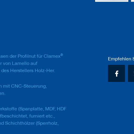
Zum
Anfang
der
Bildgalerie
springen
®
sen der Profilnut für Clamex
Empfehlen S
r von Lamello auf
des Herstellers Holz-Her.
n mit CNC-Steuerung,
en.
rkstoffe (Spanplatte, MDF, HDF
ffbeschichtet, furniert etc.,
nd Schichthölzer (Sperrholz,