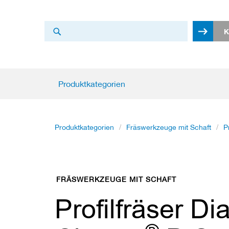
Search
K
Search
Produktkategorien
Produktkategorien
K
r
e
i
Produktkategorien
Fräswerkzeuge mit Schaft
P
s
s
ä
g
e
FRÄSWERKZEUGE MIT SCHAFT
b
l
Profilfräser Di
ä
t
t
e