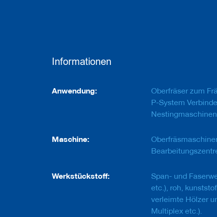
e
u
g
e
m
i
t
Informationen
B
o
h
Informationen
r
Anwendung:
Oberfräser zum Frä
u
P-System Verbinde
n
Nestingmaschinen 
g
F
Maschine:
Oberfräsmaschine
r
ä
Bearbeitungszentr
s
w
Werkstückstoff:
Span- und Faserwe
e
r
etc.), roh, kunststo
k
verleimte Hölzer u
z
Multiplex etc.).
e