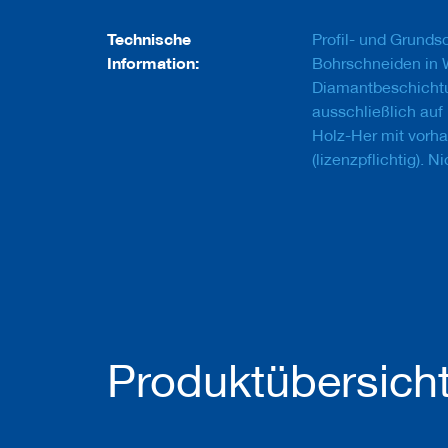
u
g
Technische
Profil- und Grunds
e
m
Information:
Bohrschneiden in
i
Diamantbeschicht
t
ausschließlich auf
S
c
Holz-Her mit vor
h
(lizenzpflichtig). 
a
f
t
B
o
h
r
e
r
Produktübersich
Z
e
r
s
p