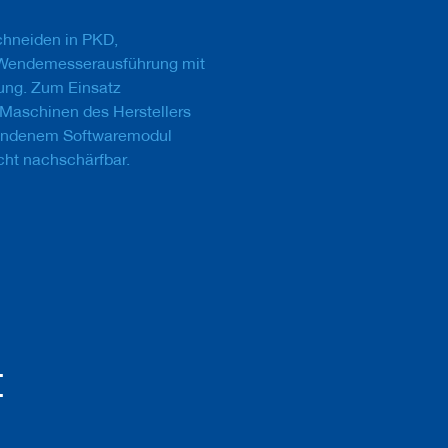
chneiden in PKD,
 Wendemesserausführung mit
ung. Zum Einsatz
 Maschinen des Herstellers
handenem Softwaremodul
Nicht nachschärfbar.
t