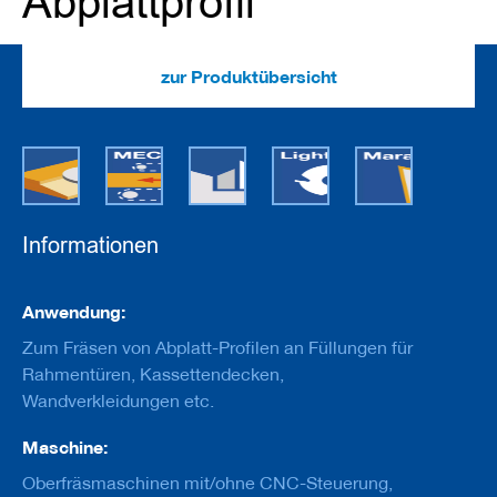
Abplattprofil
e
u
g
e
zur Produktübersicht
m
i
t
B
o
h
r
u
n
Informationen
g
F
Informationen
Anwendung:
r
ä
Zum Fräsen von Abplatt-Profilen an Füllungen für
s
Rahmentüren, Kassettendecken,
w
Wandverkleidungen etc.
e
r
k
Maschine:
z
Oberfräsmaschinen mit/ohne CNC-Steuerung,
e