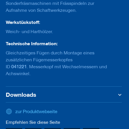
u
Sonderfräsmaschinen mit Frässpindeln zur
g
Aufnahme von Schaftwerkzeugen.
e
m
Werkstückstoff:
i
t
Weich- und Harthölzer.
S
c
h
Technische Information:
a
Gleichzeitiges Fügen durch Montage eines
f
t
zusätzlichen Fügemesserkopfes
ID
041221
. Messerkopf mit Wechselmessern und
B
Achswinkel.
o
h
r
e
Downloads
r
Z
e
zur Produktwebseite
r
s
Empfehlen Sie diese Seite
p