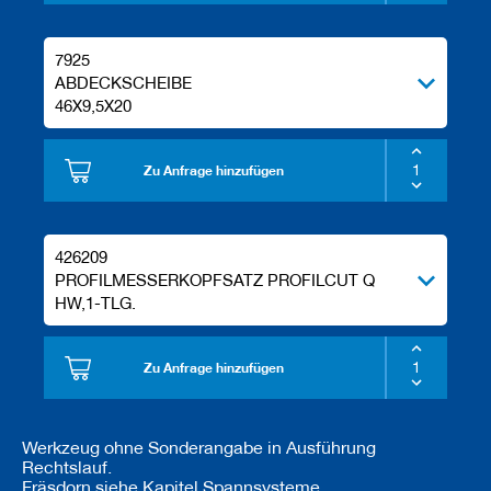
e
l
w
7925
e
ABDECKSCHEIBE
r
46X9,5X20
k
z
e
Zu Anfrage hinzufügen
u
g
e
426209
PROFILMESSERKOPFSATZ PROFILCUT Q
HW,1-TLG.
Zu Anfrage hinzufügen
Werkzeug ohne Sonderangabe in Ausführung
Rechtslauf.
Fräsdorn siehe Kapitel Spannsysteme.