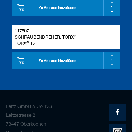
Zu Anfrage hinzufügen
117507
®
SCHRAUBENDREHER, TORX
®
TORX
15
Zu Anfrage hinzufügen
Leitz GmbH & Co. KG
Leitzstrasse 2
73447 Oberkochen