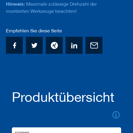
a
Hinweis:
Maximale zulässige Drehzahl der
n
montierten Werkzeuge beachten!
e
r
Empfehlen Sie diese Seite
M
e
s
s
e
r
/
B
l
a
n
k
Produktübersicht
e
t
t
s
H
o
b