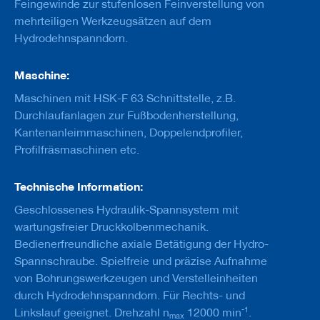
Feingewinde zur stufenlosen Feinverstellung von
u
g
mehrteiligen Werkzeugsätzen auf dem
e
Hydrodehnspanndorn.
m
i
t
Maschine:
S
c
Maschinen mit HSK-F 63 Schnittstelle, z.B.
h
Durchlaufanlagen zur Fußbodenherstellung,
a
Kantenanleimmaschinen, Doppelendprofiler,
f
t
Profilfräsmaschinen etc.
B
o
Technische Information:
h
Geschlossenes Hydraulik-Spannsystem mit
r
e
wartungsfreier Druckkolbenmechanik.
r
Bedienerfreundliche axiale Betätigung der Hydro-
Spannschraube. Spielfreie und präzise Aufnahme
Z
e
von Bohrungswerkzeugen und Verstelleinheiten
r
durch Hydrodehnspanndorn. Für Rechts- und
s
-1
Linkslauf geeignet. Drehzahl n
12000 min
.
p
max