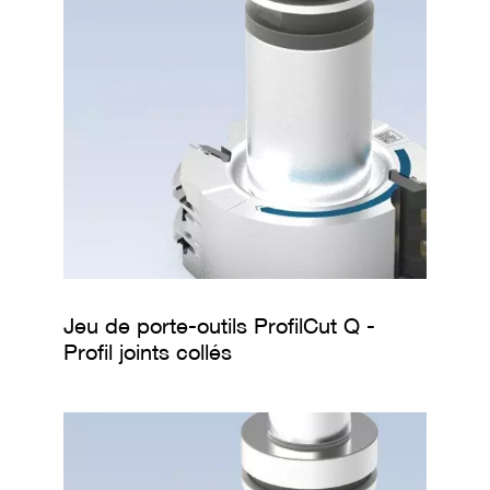
à
a
l
é
s
a
g
e
F
r
a
i
s
e
s
a
Jeu de porte-outils ProfilCut Q -
v
Profil joints collés
e
c
q
u
e
u
e