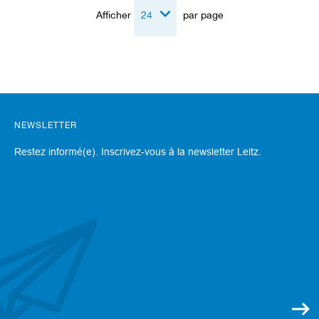
t
Afficher
par page
e
a
u
x
/
c
o
u
NEWSLETTER
t
e
Restez informé(e). Inscrivez-vous à la newsletter Leitz.
a
u
x
b
r
u
t
s
O
u
t
i