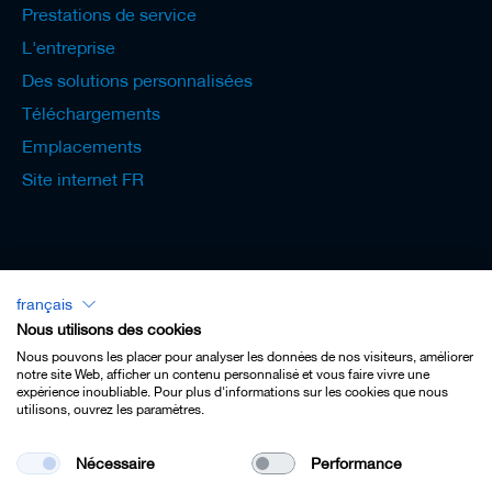
Prestations de service
L'entreprise
Des solutions personnalisées
Téléchargements
Emplacements
Site internet FR
français
Lexicon - Français
Nous utilisons des cookies
Nous pouvons les placer pour analyser les données de nos visiteurs, améliorer
notre site Web, afficher un contenu personnalisé et vous faire vivre une
expérience inoubliable. Pour plus d'informations sur les cookies que nous
utilisons, ouvrez les paramètres.
Imprint
Nécessaire
Performance
Privacy