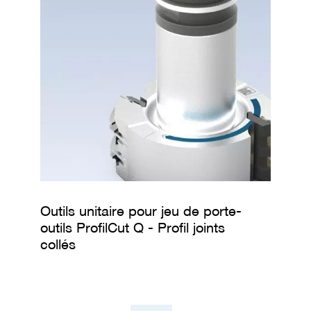
M
è
c
h
e
s
D
é
c
h
i
q
u
e
t
Outils unitaire pour jeu de porte-
e
outils ProfilCut Q - Profil joints
u
collés
r
s
C
o
u