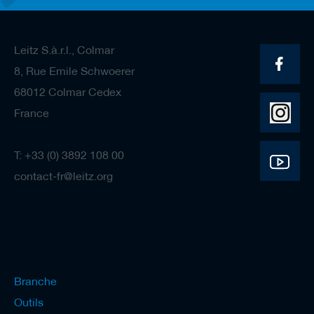
l
s
d
e
Leitz S.à.r.l., Colmar
r
a
8, Rue Emile Schwoerer
b
o
68012 Colmar Cedex
t
France
a
g
e
T: +33 (0) 3892 108 00
contact-fr@leitz.org
Branche
Outils