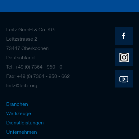
a
n
e
r
Leitz GmbH & Co. KG
M
e
Leitzstrasse 2
s
73447 Oberkochen
s
e
Deutschland
r
/
Tel: +49 (0) 7364 - 950 - 0
B
Fax: +49 (0) 7364 - 950 - 662
l
a
leitz@leitz.org
n
k
e
Branchen
t
t
Werkzeuge
s
Dienstleistungen
H
Unternehmen
o
b