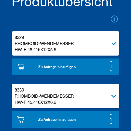
Produktübersicht
u
g
e
m
i
t
S
8329
c
h
RHOMBOID-WENDEMESSER
a
HW-F:45.416X12X5.6
f
t
Zu Anfrage hinzufügen
B
o
h
r
8330
e
RHOMBOID-WENDEMESSER
r
HW-F:45.416X12X6.6
Z
e
r
Zu Anfrage hinzufügen
s
p