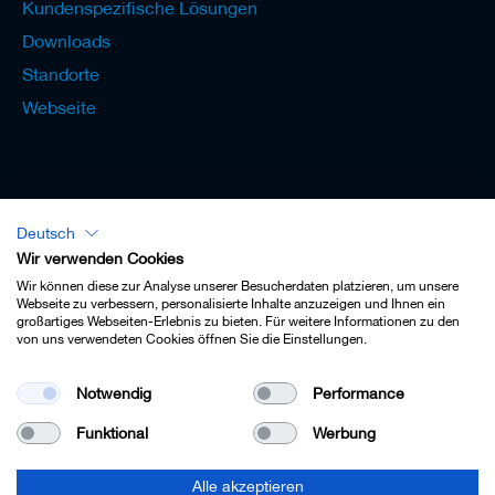
Kundenspezifische Lösungen
e
l
Downloads
w
Standorte
e
r
Webseite
k
z
e
u
g
e
Deutsch
Lexikon - Deutsch
Wir verwenden Cookies
Wir können diese zur Analyse unserer Besucherdaten platzieren, um unsere
Webseite zu verbessern, personalisierte Inhalte anzuzeigen und Ihnen ein
großartiges Webseiten-Erlebnis zu bieten. Für weitere Informationen zu den
von uns verwendeten Cookies öffnen Sie die Einstellungen.
Impressum
Notwendig
Performance
Datenschutz
Funktional
Werbung
Kontakt
AGB
Alle akzeptieren