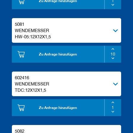
Zu Anfrage hinzufügen
e
l
w
e
5081
r
WENDEMESSER
k
HW-05:12X12X1,5
z
e
u
g
Zu Anfrage hinzufügen
e
602416
WENDEMESSER
TDC:12X12X1,5
Zu Anfrage hinzufügen
5082