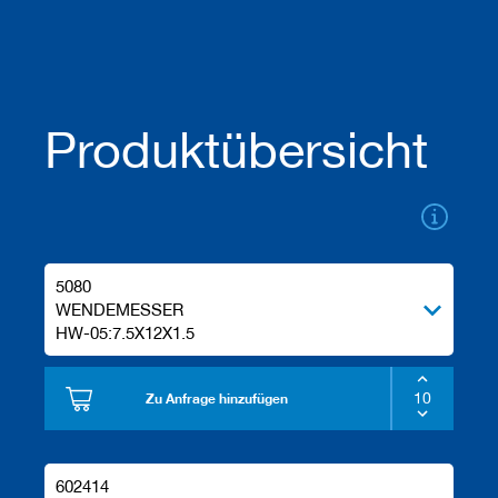
u
g
e
m
i
t
S
Produktübersicht
c
h
a
f
t
B
5080
o
h
WENDEMESSER
r
HW-05:7.5X12X1.5
e
r
Zu Anfrage hinzufügen
Z
e
r
s
602414
p