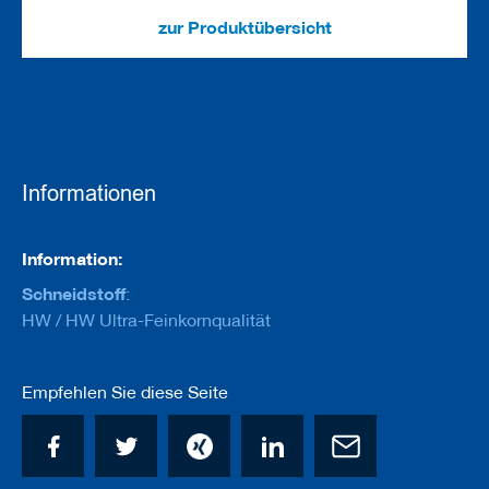
e
u
zur Produktübersicht
g
e
m
i
t
B
o
h
Informationen
r
u
n
Informationen
g
Information:
Schneidstoff
:
F
r
HW / HW Ultra-Feinkornqualität
ä
s
w
Empfehlen Sie diese Seite
e
r
k
z
e