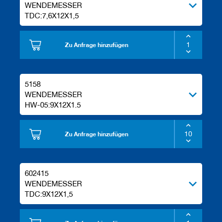
a
WENDEMESSER
n
TDC:7,6X12X1,5
e
r
Zu Anfrage hinzufügen
M
e
s
s
5158
e
WENDEMESSER
r
/
HW-05:9X12X1.5
B
l
a
Zu Anfrage hinzufügen
n
k
e
t
602415
t
WENDEMESSER
s
TDC:9X12X1,5
H
o
b