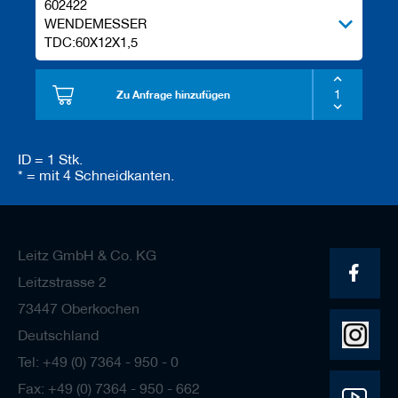
602422
WENDEMESSER
TDC:60X12X1,5
Zu Anfrage hinzufügen
ID = 1 Stk.
* = mit 4 Schneidkanten.
Leitz GmbH & Co. KG
Leitzstrasse 2
73447 Oberkochen
Deutschland
Tel: +49 (0) 7364 - 950 - 0
Fax: +49 (0) 7364 - 950 - 662