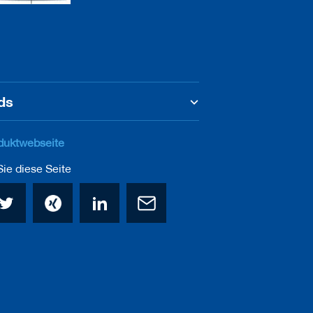
ds
duktwebseite
ie diese Seite