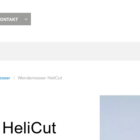
ONTAKT
sser
Wendemesser HeliCut
Zum
Ende
der
Bildgalerie
HeliCut
springen