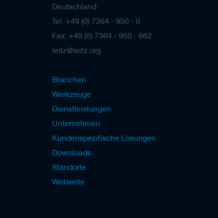
b
Deutschland
e
l
Tel: +49 (0) 7364 - 950 - 0
w
e
Fax: +49 (0) 7364 - 950 - 662
r
leitz@leitz.org
k
z
e
u
Branchen
g
Werkzeuge
e
Dienstleistungen
Unternehmen
Kundenspezifische Lösungen
Downloads
Standorte
Webseite