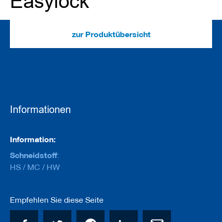
Easylock
e
u
g
e
zur Produktübersicht
m
i
t
B
o
h
r
u
n
Informationen
g
F
Informationen
Information:
r
ä
Schneidstoff
:
s
HS / MC / HW
w
e
r
k
Empfehlen Sie diese Seite
z
e