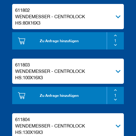
a
n
611802
e
WENDEMESSER - CENTROLOCK
r
HS:80X16X3
M
e
Zu Anfrage hinzufügen
s
s
e
r
/
611803
B
WENDEMESSER - CENTROLOCK
l
HS:100X16X3
a
n
k
Zu Anfrage hinzufügen
e
t
t
s
611804
H
WENDEMESSER - CENTROLOCK
o
HS:130X16X3
b