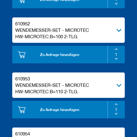
e
l
w
e
610952
r
WENDEMESSER-SET - MICROTEC
k
HW-MICROTEC:B=100 2-TLG.
z
e
u
g
Zu Anfrage hinzufügen
e
610953
WENDEMESSER-SET - MICROTEC
HW-MICROTEC:B=110 2-TLG.
Zu Anfrage hinzufügen
610954