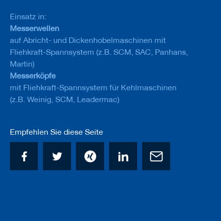
u
g
Einsatz in:
e
Messerwellen
m
i
auf Abricht- und Dickenhobelmaschinen mit
t
Fliehkraft-Spannsystem (z.B. SCM, SAC, Panhans,
S
Martin)
c
h
Messerköpfe
a
mit Fliehkraft-Spannsystem für Kehlmaschinen
f
(z.B. Weinig, SCM, Leadermac)
t
B
o
Empfehlen Sie diese Seite
h
r
e
r
Z
e
r
s
p