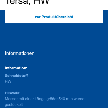
Tersa, HW
e
u
g
e
zur Produktübersicht
m
i
t
B
o
h
r
u
n
Informationen
g
F
Informationen
Information:
r
ä
Schneidstoff
:
s
HW
w
e
r
Hinweis
:
k
Messer mit einer Länge größer 540 mm werden
z
gestückelt
e