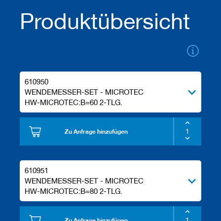
a
Produktübersicht
n
e
r
M
e
s
s
610950
e
WENDEMESSER-SET - MICROTEC
r
HW-MICROTEC:B=60 2-TLG.
/
B
l
a
Zu Anfrage hinzufügen
n
k
e
t
610951
t
WENDEMESSER-SET - MICROTEC
s
HW-MICROTEC:B=80 2-TLG.
H
o
b
Zu Anfrage hinzufügen