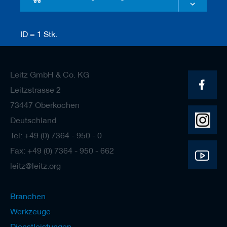
a
n
e
r
ID = 1 Stk.
M
e
s
Leitz GmbH & Co. KG
s
e
Leitzstrasse 2
r
73447 Oberkochen
/
B
Deutschland
l
a
Tel: +49 (0) 7364 - 950 - 0
n
Fax: +49 (0) 7364 - 950 - 662
k
e
leitz@leitz.org
t
t
s
Branchen
H
Werkzeuge
o
Dienstleistungen
b