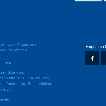
Zum
Anfang
der
Bildgalerie
springen
äsen von T-Nuten, und
Empfehlen S
n Bilderrahmen.
hinen.
lzer, Span- und
panplatte, MDF, HDF etc.) roh,
et, furniert etc., Schichthölzer
x etc.).
neide.