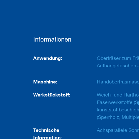
e
u
g
e
m
i
t
Informationen
B
o
h
Informationen
r
Anwendung:
Oberfräser zum Fr
u
Aufhängetaschen a
n
g
Maschine:
Handoberfräsmasc
F
r
Werkstückstoff:
Weich- und Harthö
ä
s
Faserwerkstoffe (S
w
kunststoffbeschicht
e
(Sperrholz, Multiple
r
k
Technische
z
Achsparallele Sch
e
Information: