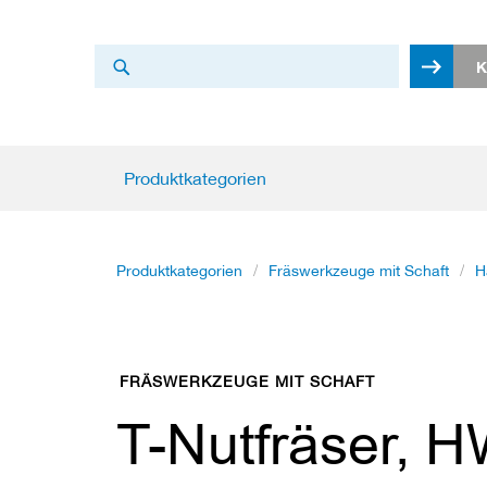
Search
K
Search
Produktkategorien
Produktkategorien
K
r
e
i
Produktkategorien
Fräswerkzeuge mit Schaft
H
s
s
ä
g
e
FRÄSWERKZEUGE MIT SCHAFT
b
l
T-Nutfräser, H
ä
t
t
e