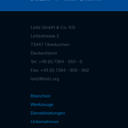
a
n
e
r
Leitz GmbH & Co. KG
M
e
Leitzstrasse 2
s
73447 Oberkochen
s
e
Deutschland
r
/
Tel: +49 (0) 7364 - 950 - 0
B
Fax: +49 (0) 7364 - 950 - 662
l
a
leitz@leitz.org
n
k
e
Branchen
t
t
Werkzeuge
s
Dienstleistungen
H
Unternehmen
o