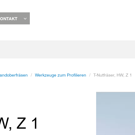
ONTAKT
andoberfräsen
Werkzeuge zum Profilieren
T-Nutfräser, HW, Z 1
Zum
Ende
der
Bildgalerie
W, Z 1
springen