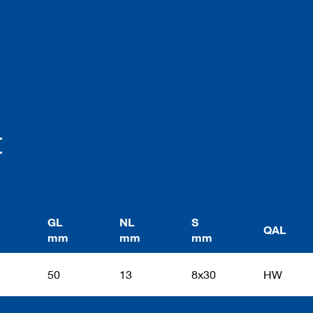
t
GL
NL
S
QAL
mm
mm
mm
50
13
8x30
HW