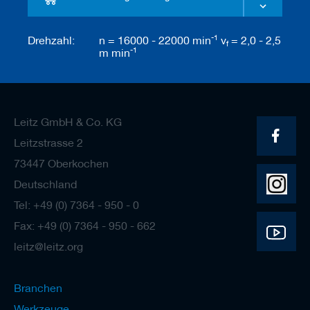
-1
Drehzahl:
n = 16000 - 22000 min
v
= 2,0 - 2,5
f
-1
m min
Leitz GmbH & Co. KG
Leitzstrasse 2
73447 Oberkochen
Deutschland
Tel: +49 (0) 7364 - 950 - 0
Fax: +49 (0) 7364 - 950 - 662
leitz@leitz.org
Branchen
Werkzeuge