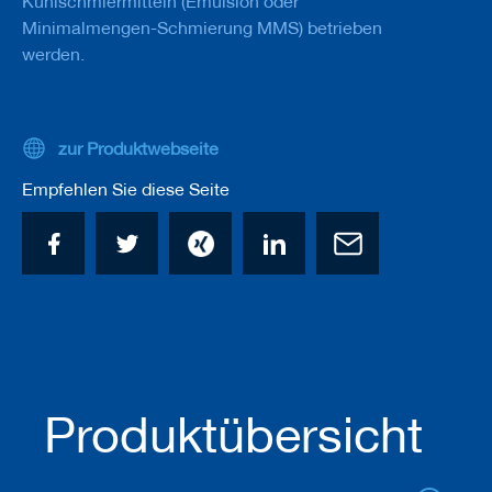
Kühlschmiermitteln (Emulsion oder
a
Minimalmengen-Schmierung MMS) betrieben
n
e
werden.
r
M
e
zur Produktwebseite
s
s
Empfehlen Sie diese Seite
e
r
/
B
l
a
n
k
e
t
t
s
Produktübersicht
H
o
b