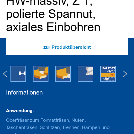
HW-massiv, Z 1,
e
u
polierte Spannut,
g
e
m
axiales Einbohren
i
t
B
o
zur Produktübersicht
h
r
u
n
g
F
r
Informationen
ä
s
w
Informationen
e
Anwendung:
r
k
Oberfräser zum Formatfräsen, Nuten,
z
Taschenfräsen, Schlitzen, Trennen, Rampen und
e