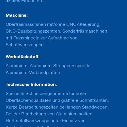
axiales Einbohren.
u
g
e
Maschine:
m
i
Oberfräsmaschinen mit/ohne CNC-Steuerung,
t
CNC-Bearbeitungszentren, Sonderfräsmaschinen
S
c
mit Frässpindeln zur Aufnahme von
h
Schaftwerkzeugen.
a
f
Werkstückstoff:
t
Aluminium, Aluminium-Strangpressprofile,
B
Aluminium-Verbundplatten.
o
h
r
Technische Information:
e
Spezielle Schneidengeometrie für hohe
r
Oberflächenqualitäten und gratfreie Schnittkanten.
Z
Kurze Bearbeitungszeiten bei langen Standwegen.
e
Bei der Bearbeitung von Aluminium sollten
r
s
Hartmetallwerkzeuge unter Einsatz von
p