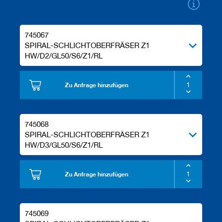
e
l
w
e
745067
r
SPIRAL-SCHLICHTOBERFRÄSER Z1
k
HW/D2/GL50/S6/Z1/RL
z
e
u
Zu Anfrage hinzufügen
g
e
745068
SPIRAL-SCHLICHTOBERFRÄSER Z1
HW/D3/GL50/S6/Z1/RL
Zu Anfrage hinzufügen
745069