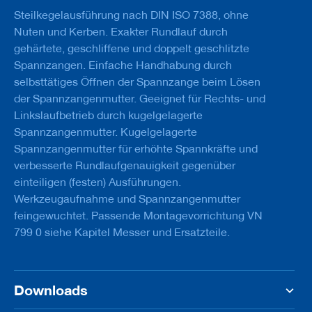
u
Steilkegelausführung nach DIN ISO 7388, ohne
g
e
Nuten und Kerben. Exakter Rundlauf durch
m
gehärtete, geschliffene und doppelt geschlitzte
i
Spannzangen. Einfache Handhabung durch
t
S
selbsttätiges Öffnen der Spannzange beim Lösen
c
der Spannzangenmutter. Geeignet für Rechts- und
h
Linkslaufbetrieb durch kugelgelagerte
a
f
Spannzangenmutter. Kugelgelagerte
t
Spannzangenmutter für erhöhte Spannkräfte und
verbesserte Rundlaufgenauigkeit gegenüber
B
o
einteiligen (festen) Ausführungen.
h
Werkzeugaufnahme und Spannzangenmutter
r
feingewuchtet. Passende Montagevorrichtung VN
e
r
799 0 siehe Kapitel Messer und Ersatzteile.
Z
e
r
Downloads
s
p