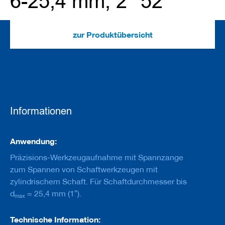
6-25,4 mm, 2° 52‘
e
u
g
e
zur Produktübersicht
m
i
t
B
o
h
r
u
n
Informationen
g
F
Informationen
Anwendung:
r
ä
Präzisions-Werkzeugaufnahme mit Spannzange
s
zum Spannen von Schaftwerkzeugen mit
w
zylindrischem Schaft. Für Schaftdurchmesser bis
e
r
d
= 25,4 mm (1″).
max
k
z
e
Technische Information: