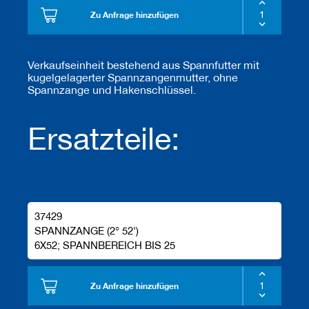
e
Zu Anfrage hinzufügen
l
w
e
r
Verkaufseinheit bestehend aus Spannfutter mit
k
kugelgelagerter Spannzangenmutter, ohne
z
Spannzange und Hakenschlüssel.
e
u
g
Ersatzteile:
e
37429
SPANNZANGE (2° 52')
6X52; SPANNBEREICH BIS 25
Zu Anfrage hinzufügen