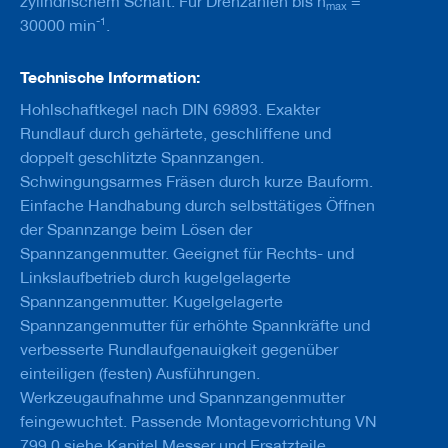
zylindrischem Schaft. Für Drehzahlen bis n
=
u
max
g
-1
30000 min
.
e
m
Technische Information:
i
t
Hohlschaftkegel nach DIN 69893. Exakter
S
c
Rundlauf durch gehärtete, geschliffene und
h
doppelt geschlitzte Spannzangen.
a
Schwingungsarmes Fräsen durch kurze Bauform.
f
t
Einfache Handhabung durch selbsttätiges Öffnen
der Spannzange beim Lösen der
B
Spannzangenmutter. Geeignet für Rechts- und
o
Linkslaufbetrieb durch kugelgelagerte
h
r
Spannzangenmutter. Kugelgelagerte
e
Spannzangenmutter für erhöhte Spannkräfte und
r
verbesserte Rundlaufgenauigkeit gegenüber
Z
einteiligen (festen) Ausführungen.
e
Werkzeugaufnahme und Spannzangenmutter
r
feingewuchtet. Passende Montagevorrichtung VN
s
p
799 0 siehe Kapitel Messer und Ersatzteile.