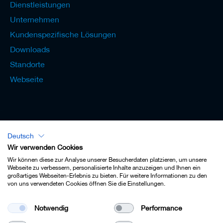
Dienstleistungen
Unternehmen
Kundenspezifische Lösungen
Downloads
Standorte
Webseite
Deutsch
Lexikon - Deutsch
Wir verwenden Cookies
Wir können diese zur Analyse unserer Besucherdaten platzieren, um unsere
Webseite zu verbessern, personalisierte Inhalte anzuzeigen und Ihnen ein
großartiges Webseiten-Erlebnis zu bieten. Für weitere Informationen zu den
von uns verwendeten Cookies öffnen Sie die Einstellungen.
Impressum
Notwendig
Performance
Datenschutz