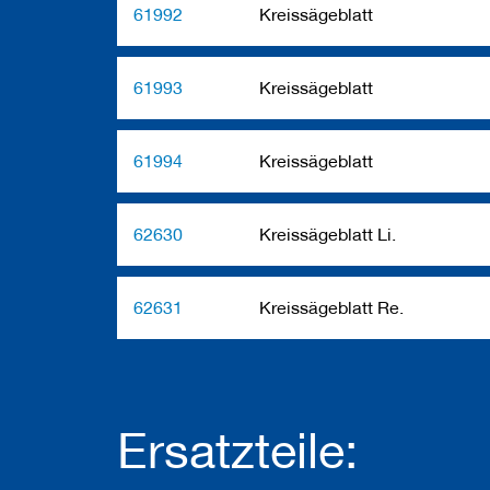
b
61992
Kreissägeblatt
e
l
w
e
61993
Kreissägeblatt
r
k
z
e
61994
Kreissägeblatt
u
g
e
62630
Kreissägeblatt Li.
62631
Kreissägeblatt Re.
Ersatzteile: