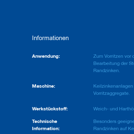
e
u
g
e
m
i
t
Informationen
B
o
h
Informationen
r
Anwendung:
Zum Vorritzen vor 
u
Bearbeitung der St
n
Randzinken.
g
F
Maschine:
Keilzinkenanlagen
r
ä
Vorritzaggregate.
s
w
Werkstückstoff:
Weich- und Harthöl
e
r
k
Technische
Besonders geeigne
z
Information:
Randzinken auf Kei
e