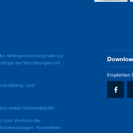
Zum
Anfang
der
Bildgalerie
springen
der Ablängeinrichtung oder zur
Downloa
oßfuge bei Verzinkungen mit
Empfehlen S
 mit Abläng- und
zer sowie Holzwerkstoffe.
t zum Vorritzen der
lzinkenanlagen. Ausrissfreie