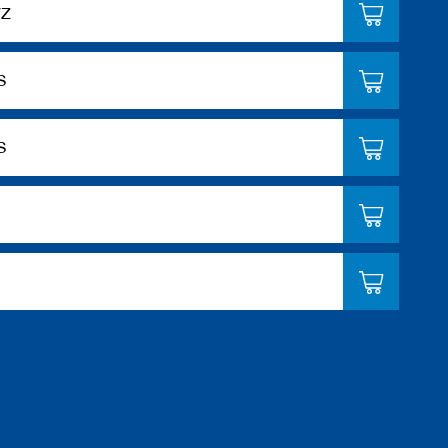
WZ
S
S