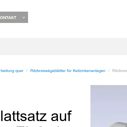
ONTAKT
rbeitung quer
Ritzkreissägeblätter für Keilzinkenanlagen
Ritzkrei
Zum
Ende
der
Bildgalerie
lattsatz auf
springen