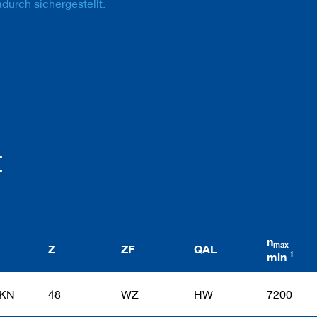
durch sichergestellt.
t
n
max
Z
ZF
QAL
-1
min
DKN
48
WZ
HW
7200