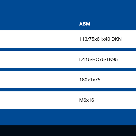
ABM
113/75x61x40 DKN
D115/BO75/TK95
180x1x75
M6x16