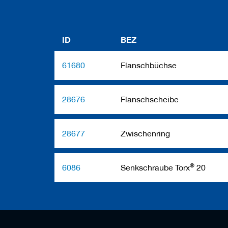
ID
BEZ
61680
Flanschbüchse
28676
Flanschscheibe
28677
Zwischenring
®
6086
Senkschraube Torx
20