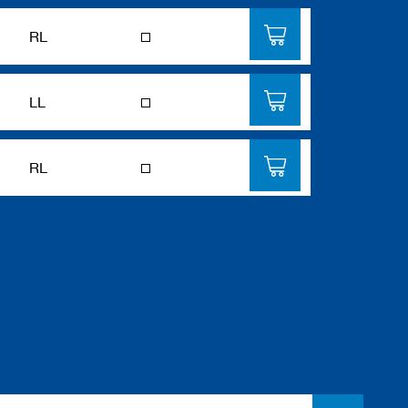
RL
LL
RL