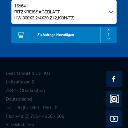
165641
RITZKREISSÄGEBLATT
HW:300X3,2/4X30,Z72,KON/FZ
Zu Anfrage hinzufügen
Leitz GmbH & Co. KG
Leitzstrasse 2
73447 Oberkochen
Deutschland
Tel: +49 (0) 7364 - 950 - 0
Fax: +49 (0) 7364 - 950 - 662
leitz@leitz.org