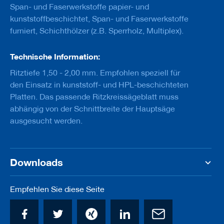
u
Span- und Faserwerkstoffe papier- und
g
kunststoffbeschichtet, Span- und Faserwerkstoffe
e
m
furniert, Schichthölzer (z.B. Sperrholz, Multiplex).
i
t
Technische Information:
S
c
Ritztiefe 1,50 - 2,00 mm. Empfohlen speziell für
h
a
den Einsatz in kunststoff- und HPL-beschichteten
f
Platten. Das passende Ritzkreissägeblatt muss
t
abhängig von der Schnittbreite der Hauptsäge
ausgesucht werden.
B
o
h
r
e
Downloads
r
Z
Empfehlen Sie diese Seite
e
r
s
p