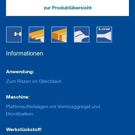
e
u
zur Produktübersicht
g
e
m
i
t
B
o
h
Informationen
r
u
n
Informationen
g
Anwendung:
Zum Ritzen im Gleichlauf.
F
r
ä
Maschine:
s
w
Plattenaufteilsägen mit Vorritzaggregat und
e
Druckbalken.
r
k
z
Werkstückstoff:
e