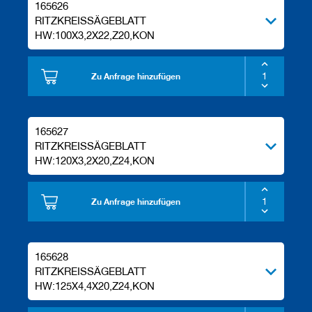
165626
e
RITZKREISSÄGEBLATT
l
HW:100X3,2X22,Z20,KON
w
e
r
k
Zu Anfrage hinzufügen
z
e
u
g
165627
e
RITZKREISSÄGEBLATT
HW:120X3,2X20,Z24,KON
Zu Anfrage hinzufügen
165628
RITZKREISSÄGEBLATT
HW:125X4,4X20,Z24,KON