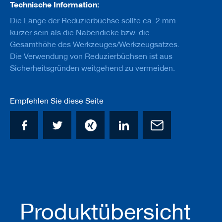
u
Technische Information:
g
Die Länge der Reduzierbüchse sollte ca. 2 mm
e
m
kürzer sein als die Nabendicke bzw. die
i
Gesamthöhe des Werkzeuges/Werkzeugsatzes.
t
Die Verwendung von Reduzierbüchsen ist aus
S
c
Sicherheitsgründen weitgehend zu vermeiden.
h
a
f
Empfehlen Sie diese Seite
t
B
o
h
r
e
r
Z
e
r
Produktübersicht
s
p