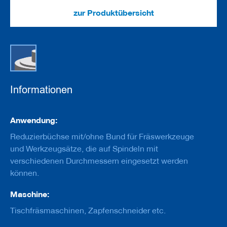
e
u
zur Produktübersicht
g
e
m
i
t
B
o
h
Informationen
r
u
n
Informationen
g
Anwendung:
Reduzierbüchse mit/ohne Bund für Fräswerkzeuge
F
r
und Werkzeugsätze, die auf Spindeln mit
ä
verschiedenen Durchmessern eingesetzt werden
s
können.
w
e
r
Maschine:
k
Tischfräsmaschinen, Zapfenschneider etc.
z
e