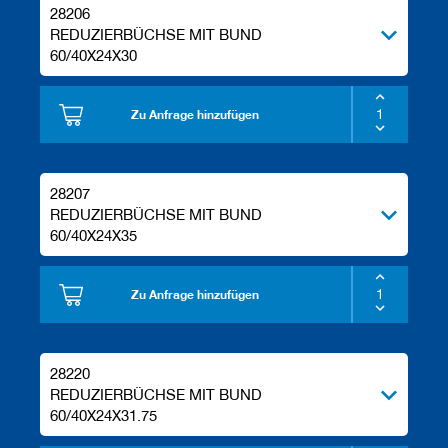
28206
e
l
REDUZIERBÜCHSE MIT BUND
w
60/40X24X30
e
r
k
Zu Anfrage hinzufügen
z
e
u
g
28207
e
REDUZIERBÜCHSE MIT BUND
60/40X24X35
Zu Anfrage hinzufügen
28220
REDUZIERBÜCHSE MIT BUND
60/40X24X31.75