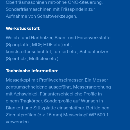
u
Oberfräsmaschinen mit/ohne CNC-Steuerung,
g
Sonderfräsmaschinen mit Frässpindeln zur
e
Aufnahme von Schaftwerkzeugen.
m
i
t
Werkstückstoff:
S
Weich- und Harthölzer, Span- und Faserwerkstoffe
c
h
(Spanplatte, MDF, HDF etc.) roh,
a
kunststoffbeschichtet, furniert etc., Schichthölzer
f
(Sperrholz, Multiplex etc.).
t
B
Technische Information:
o
Messerkopf mit Profilwechselmesser. Ein Messer
h
r
zentrumschneidend ausgeführt. Messeranordnung
e
mit Achswinkel. Für unterschiedliche Profile in
r
einem Tragkörper. Sonderprofile auf Wunsch in
Z
Blankett und Stützplatte einschleifbar. Bei kleinen
e
Ziernutprofilen (d < 15 mm) Messerkopf WP 500 1
r
verwenden.
s
p