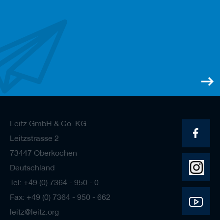
Leitz GmbH & Co. KG
Leitzstrasse 2
73447 Oberkochen
Deutschland
Tel: +49 (0) 7364 - 950 - 0
Fax: +49 (0) 7364 - 950 - 662
leitz@leitz.org