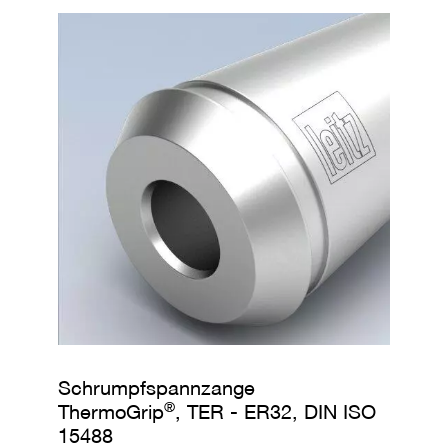
e
l
w
e
r
k
z
e
u
g
e
Schrumpfspannzange
®
ThermoGrip
, TER - ER32, DIN ISO
15488