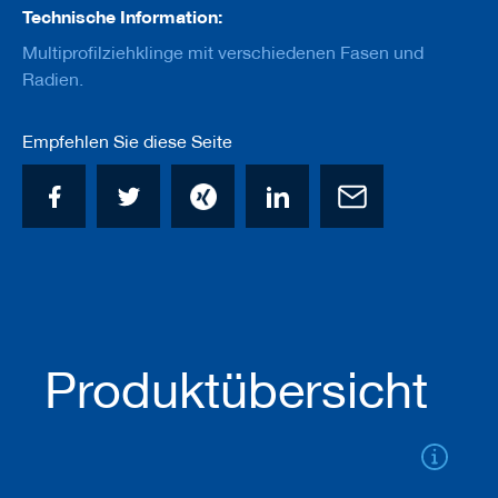
u
Technische Information:
g
e
Multiprofilziehklinge mit verschiedenen Fasen und
m
Radien.
i
t
S
Empfehlen Sie diese Seite
c
h
a
f
t
B
o
h
r
e
r
Produktübersicht
Z
e
r
s
p