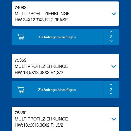
a
74082
n
e
MULTIPROFIL-ZIEHKLINGE
r
HW:34X12.7X3,R1,2,3FASE
M
e
Zu Anfrage hinzufügen
s
s
e
r
75359
/
MULTIPROFILZIEHKLINGE
B
l
HW:13,5X13,38X2,R1,3/2
a
n
k
Zu Anfrage hinzufügen
e
t
t
s
75360
MULTIPROFILZIEHKLINGE
H
HW:13,5X13,38X2,R1,3/2
o
b