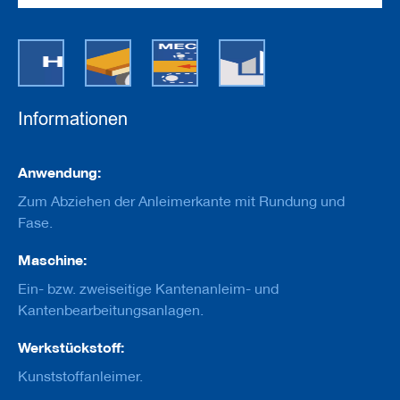
e
u
g
e
m
i
t
B
Informationen
o
h
r
Informationen
Anwendung:
u
n
Zum Abziehen der Anleimerkante mit Rundung und
g
Fase.
F
Maschine:
r
ä
Ein- bzw. zweiseitige Kantenanleim- und
s
w
Kantenbearbeitungsanlagen.
e
r
Werkstückstoff:
k
z
Kunststoffanleimer.
e