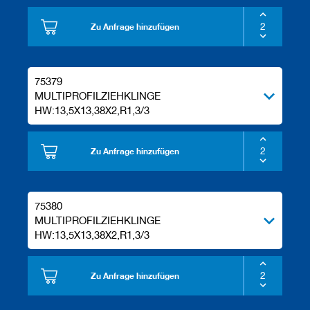
e
l
Zu Anfrage hinzufügen
w
e
r
k
75379
z
MULTIPROFILZIEHKLINGE
e
HW:13,5X13,38X2,R1,3/3
u
g
e
Zu Anfrage hinzufügen
75380
MULTIPROFILZIEHKLINGE
HW:13,5X13,38X2,R1,3/3
Zu Anfrage hinzufügen