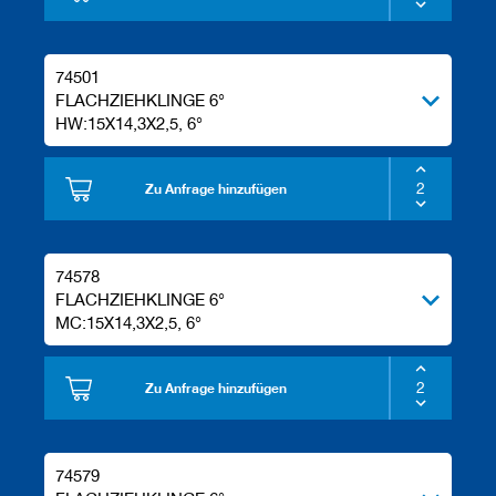
e
l
w
74501
e
r
FLACHZIEHKLINGE 6°
k
HW:15X14,3X2,5, 6°
z
e
u
Zu Anfrage hinzufügen
g
e
74578
FLACHZIEHKLINGE 6°
MC:15X14,3X2,5, 6°
Zu Anfrage hinzufügen
74579