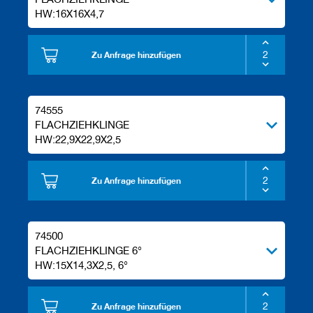
a
HW:16X16X4,7
n
e
r
Zu Anfrage hinzufügen
M
e
s
s
74555
e
FLACHZIEHKLINGE
r
HW:22,9X22,9X2,5
/
B
l
Zu Anfrage hinzufügen
a
n
k
e
t
74500
t
FLACHZIEHKLINGE 6°
s
HW:15X14,3X2,5, 6°
H
o
Zu Anfrage hinzufügen
b