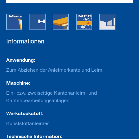
e
u
g
e
m
i
t
B
Informationen
o
h
r
Informationen
Anwendung:
u
n
Zum Abziehen der Anleimerkante und Leim.
g
Maschine:
F
r
Ein- bzw. zweiseitige Kantenanleim- und
ä
Kantenbearbeitungsanlagen.
s
w
e
Werkstückstoff:
r
Kunststoffanleimer.
k
z
e
Technische Information: