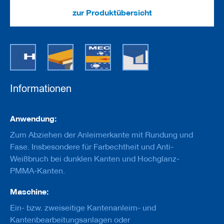
e
u
zur Produktübersicht
g
e
m
i
t
B
o
h
Informationen
r
u
n
Informationen
g
Anwendung:
Zum Abziehen der Anleimerkante mit Rundung und
F
r
Fase. Insbesondere für Farbechtheit und Anti-
ä
Weißbruch bei dunklen Kanten und Hochglanz-
s
PMMA-Kanten.
w
e
r
Maschine:
k
Ein- bzw. zweiseitige Kantenanleim- und
z
e
Kantenbearbeitungsanlagen oder