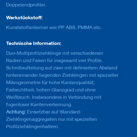
u
Doppelendprofiler.
g
e
Werkstückstoff:
m
i
Kunststoffanleimer wie PP, ABS, PMMA etc.
t
S
c
Technische Information:
h
a
Duo-Multiprofilziehklinge mit verschiedenen
f
Radien und Fasen für insgesamt vier Profile.
t
Schnittaufteilung auf zwei mit definiertem Abstand
B
hintereinander liegenden Ziehklingen mit spezieller
o
Mikrogeometrie für hohe Kantenqualität,
h
Farbechtheit, hohen Glanzgrad und ohne
r
e
Weißbruch. Insbesondere in Verbindung mit
r
fugenloser Kantenverleimung.
Achtung:
Einsetzbar auf Standard-
Z
e
Ziehklingenaggregaten nur mit speziellen
r
Profilziehklingenhaltern.
s
p