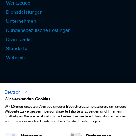
Werkzeuge
Dienstleistungen
Unternehmen
Kundenspezifische Lösungen
Downloads
Standorte
Webseite
Deutsch
Lexikon - Deutsch
Wir verwenden Cookies
Wir können diese zur Analyse unserer Besucherdaten platzieren, um unsere
Webseite zu verbessern, personalisierte Inhalte anzuzeigen und Ihnen ein
großartiges Webseiten-Erlebnis zu bieten. Für weitere Informationen zu den
von uns verwendeten Cookies öffnen Sie die Einstellungen.
Impressum
Notwendig
Performance