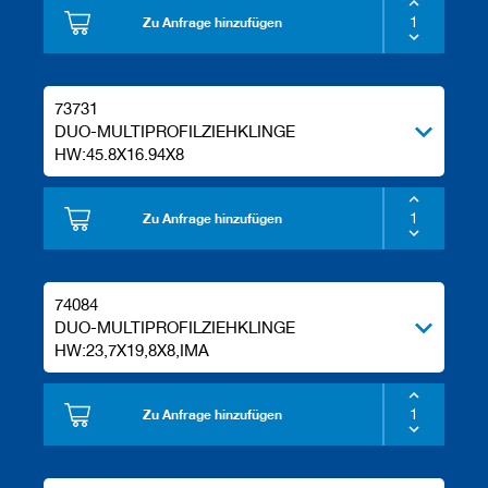
e
Zu Anfrage hinzufügen
l
w
e
r
73731
k
DUO-MULTIPROFILZIEHKLINGE
z
HW:45.8X16.94X8
e
u
g
e
Zu Anfrage hinzufügen
74084
DUO-MULTIPROFILZIEHKLINGE
HW:23,7X19,8X8,IMA
Zu Anfrage hinzufügen