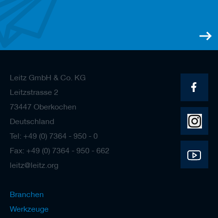
e
l
w
e
r
k
z
e
Leitz GmbH & Co. KG
u
g
Leitzstrasse 2
e
73447 Oberkochen
Deutschland
Tel: +49 (0) 7364 - 950 - 0
Fax: +49 (0) 7364 - 950 - 662
leitz@leitz.org
Branchen
Werkzeuge