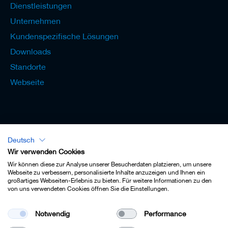
Dienstleistungen
Unternehmen
Kundenspezifische Lösungen
Downloads
Standorte
Webseite
Deutsch
Lexikon - Deutsch
Wir verwenden Cookies
Wir können diese zur Analyse unserer Besucherdaten platzieren, um unsere
Webseite zu verbessern, personalisierte Inhalte anzuzeigen und Ihnen ein
großartiges Webseiten-Erlebnis zu bieten. Für weitere Informationen zu den
von uns verwendeten Cookies öffnen Sie die Einstellungen.
Impressum
Notwendig
Performance
Datenschutz