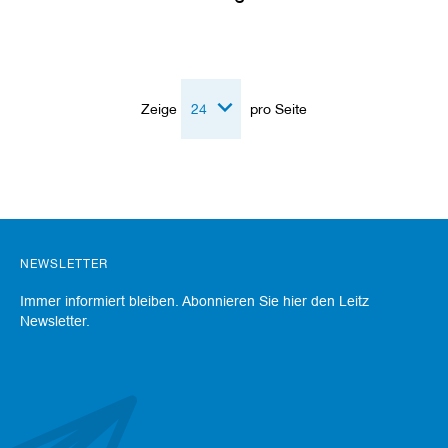
a
n
e
r
M
Zeige
pro Seite
e
s
s
e
r
/
B
l
a
NEWSLETTER
n
k
Immer informiert bleiben. Abonnieren Sie hier den Leitz
e
Newsletter.
t
t
s
H
o
b