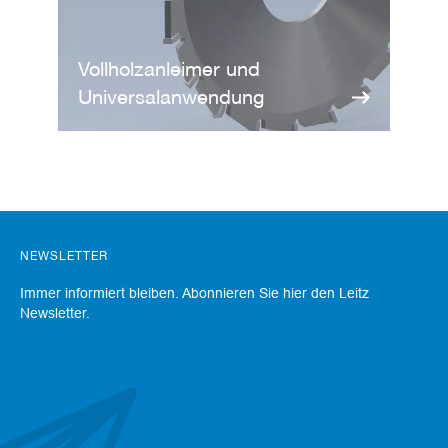
u
g
e
m
Vollholzanleimer und
i
Universalanwendung
t
S
c
h
a
f
t
B
NEWSLETTER
o
h
Immer informiert bleiben. Abonnieren Sie hier den Leitz
r
e
Newsletter.
r
Z
e
r
s
p