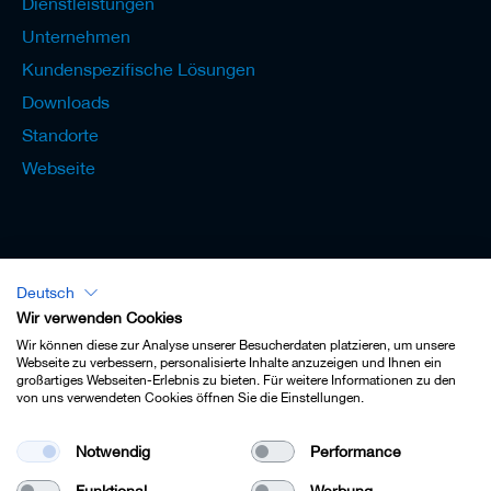
Dienstleistungen
e
Unternehmen
l
w
Kundenspezifische Lösungen
e
r
Downloads
k
Standorte
z
e
Webseite
u
g
e
Deutsch
Lexikon - Deutsch
Wir verwenden Cookies
Wir können diese zur Analyse unserer Besucherdaten platzieren, um unsere
Webseite zu verbessern, personalisierte Inhalte anzuzeigen und Ihnen ein
großartiges Webseiten-Erlebnis zu bieten. Für weitere Informationen zu den
von uns verwendeten Cookies öffnen Sie die Einstellungen.
Impressum
Notwendig
Performance
Datenschutz
Funktional
Werbung