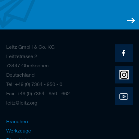
a
n
e
r
M
e
s
Leitz GmbH & Co. KG
s
e
Leitzstrasse 2
r
73447 Oberkochen
/
B
Deutschland
l
a
Tel: +49 (0) 7364 - 950 - 0
n
Fax: +49 (0) 7364 - 950 - 662
k
e
leitz@leitz.org
t
t
s
Branchen
H
Werkzeuge
o
b