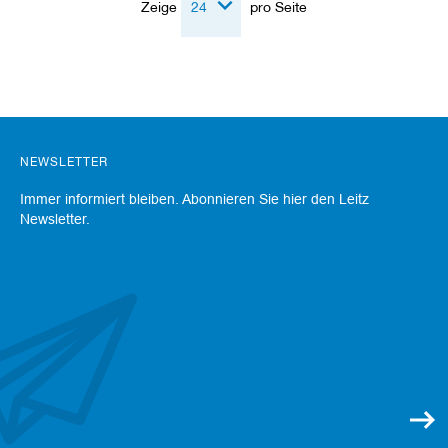
Zeige
pro Seite
a
n
e
r
M
e
s
s
NEWSLETTER
e
r
Immer informiert bleiben. Abonnieren Sie hier den Leitz
/
Newsletter.
B
l
a
n
k
e
t
t
s
H
o
b