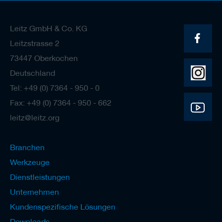
e
l
w
Leitz GmbH & Co. KG
e
Leitzstrasse 2
r
k
73447 Oberkochen
z
e
Deutschland
u
Tel: +49 (0) 7364 - 950 - 0
g
e
Fax: +49 (0) 7364 - 950 - 662
leitz@leitz.org
Branchen
Werkzeuge
Dienstleistungen
Unternehmen
Kundenspezifische Lösungen
Downloads