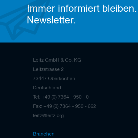
Immer informiert bleiben.
Newsletter.
Leitz GmbH & Co. KG
Leitzstrasse 2
73447 Oberkochen
Deutschland
Tel: +49 (0) 7364 - 950 - 0
Fax: +49 (0) 7364 - 950 - 662
leitz@leitz.org
Branchen