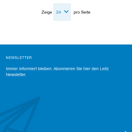
a
n
Zeige
pro Seite
e
r
M
e
s
s
e
r
NEWSLETTER
/
B
Immer informiert bleiben. Abonnieren Sie hier den Leitz
l
Newsletter.
a
n
k
e
t
t
s
H
o
b