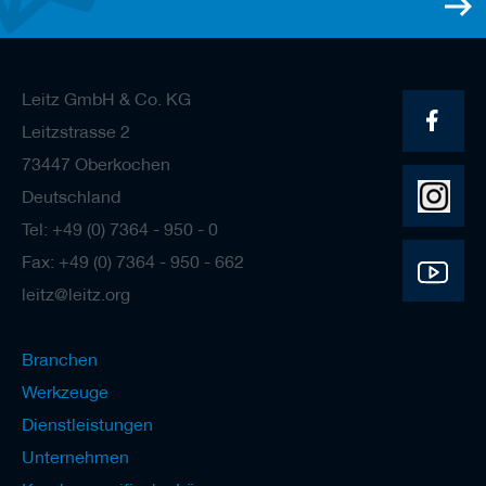
e
l
w
e
r
Leitz GmbH & Co. KG
k
Leitzstrasse 2
z
e
73447 Oberkochen
u
g
Deutschland
e
Tel: +49 (0) 7364 - 950 - 0
Fax: +49 (0) 7364 - 950 - 662
leitz@leitz.org
Branchen
Werkzeuge
Dienstleistungen
Unternehmen