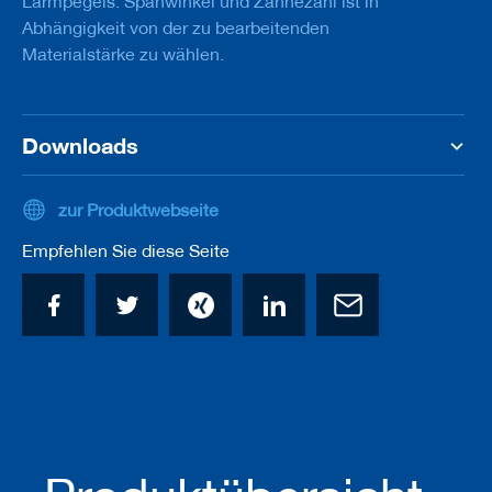
Lärmpegels. Spanwinkel und Zähnezahl ist in
a
Abhängigkeit von der zu bearbeitenden
n
e
Materialstärke zu wählen.
r
M
e
Downloads
s
s
e
zur Produktwebseite
r
/
Empfehlen Sie diese Seite
B
l
a
n
k
e
t
t
s
H
o
b