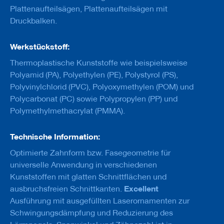
u
Plattenaufteilsägen, Plattenaufteilsägen mit
g
Druckbalken.
e
m
i
Werkstückstoff:
t
S
Thermoplastische Kunststoffe wie beispielsweise
c
Polyamid (PA), Polyethylen (PE), Polystyrol (PS),
h
a
Polyvinylchlorid (PVC), Polyoxymethylen (POM) und
f
Polycarbonat (PC) sowie Polypropylen (PP) und
t
Polymethylmethacrylat (PMMA).
B
o
Technische Information:
h
r
Optimierte Zahnform bzw. Fasegeometrie für
e
universelle Anwendung in verschiedenen
r
Kunststoffen mit glatten Schnittflächen und
Z
Excellent
ausbruchsfreien Schnittkanten.
e
Ausführung mit ausgefüllten Laserornamenten zur
r
s
Schwingungsdämpfung und Reduzierung des
p