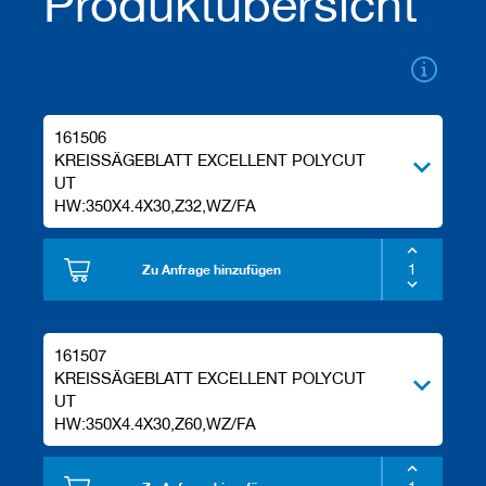
Produktübersicht
e
l
w
e
r
k
z
161506
e
KREISSÄGEBLATT EXCELLENT POLYCUT
u
UT
g
HW:350X4.4X30,Z32,WZ/FA
e
Zu Anfrage hinzufügen
161507
KREISSÄGEBLATT EXCELLENT POLYCUT
UT
HW:350X4.4X30,Z60,WZ/FA