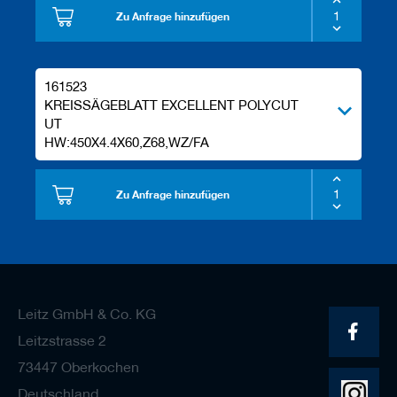
Zu Anfrage hinzufügen
161523
KREISSÄGEBLATT EXCELLENT POLYCUT
UT
HW:450X4.4X60,Z68,WZ/FA
Zu Anfrage hinzufügen
Leitz GmbH & Co. KG
Leitzstrasse 2
73447 Oberkochen
Deutschland