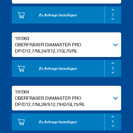
e
l
Zu Anfrage hinzufügen
w
e
r
k
z
191063
e
OBERFRÄSER DIAMASTER PRO
u
DP/D12,7/NL24/S12,7/GL70/RL
g
e
Zu Anfrage hinzufügen
191064
OBERFRÄSER DIAMASTER PRO
DP/D12,7/NL28/S12,7X42/GL75/RL
Zu Anfrage hinzufügen