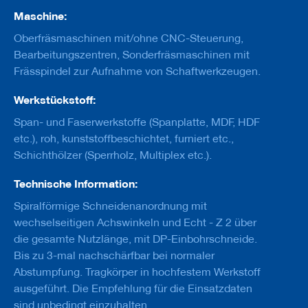
u
Maschine:
g
e
Oberfräsmaschinen mit/ohne CNC-Steuerung,
m
i
Bearbeitungszentren, Sonderfräsmaschinen mit
t
Frässpindel zur Aufnahme von Schaftwerkzeugen.
S
c
Werkstückstoff:
h
a
Span- und Faserwerkstoffe (Spanplatte, MDF, HDF
f
etc.), roh, kunststoffbeschichtet, furniert etc.,
t
Schichthölzer (Sperrholz, Multiplex etc.).
B
o
Technische Information:
h
r
Spiralförmige Schneidenanordnung mit
e
wechselseitigen Achswinkeln und Echt - Z 2 über
r
die gesamte Nutzlänge, mit DP-Einbohrschneide.
Z
Bis zu 3-mal nachschärfbar bei normaler
e
Abstumpfung. Tragkörper in hochfestem Werkstoff
r
ausgeführt. Die Empfehlung für die Einsatzdaten
s
p
sind unbedingt einzuhalten.