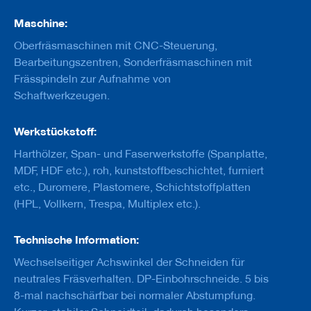
u
g
Maschine:
e
m
Oberfräsmaschinen mit CNC-Steuerung,
i
Bearbeitungszentren, Sonderfräsmaschinen mit
t
Frässpindeln zur Aufnahme von
S
c
Schaftwerkzeugen.
h
a
f
Werkstückstoff:
t
Harthölzer, Span- und Faserwerkstoffe (Spanplatte,
B
MDF, HDF etc.), roh, kunststoffbeschichtet, furniert
o
etc., Duromere, Plastomere, Schichtstoffplatten
h
(HPL, Vollkern, Trespa, Multiplex etc.).
r
e
r
Technische Information:
Z
Wechselseitiger Achswinkel der Schneiden für
e
neutrales Fräsverhalten. DP-Einbohrschneide. 5 bis
r
s
8-mal nachschärfbar bei normaler Abstumpfung.
p