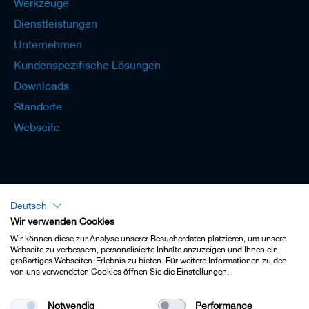
Werkzeuge
Dienstleistungen
Unternehmen
Kundenspezifische Lösungen
Downloads
Standorte
Webseite
Deutsch
Lexikon - Deutsch
Wir verwenden Cookies
Wir können diese zur Analyse unserer Besucherdaten platzieren, um unsere
Webseite zu verbessern, personalisierte Inhalte anzuzeigen und Ihnen ein
großartiges Webseiten-Erlebnis zu bieten. Für weitere Informationen zu den
von uns verwendeten Cookies öffnen Sie die Einstellungen.
Impressum
Notwendig
Performance