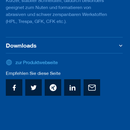
Kurzer, stabiler Schneidteil, dadurch besonders
a
geeignet zum Nuten und formatieren von
n
e
abrasiven und schwer zerspanbaren Werkstoffen
r
(HPL, Trespa, GFK, CFK etc.).
M
e
s
Downloads
s
e
r
/
zur Produktwebseite
B
l
Empfehlen Sie diese Seite
a
n
k
e
t
t
s
H
o
b