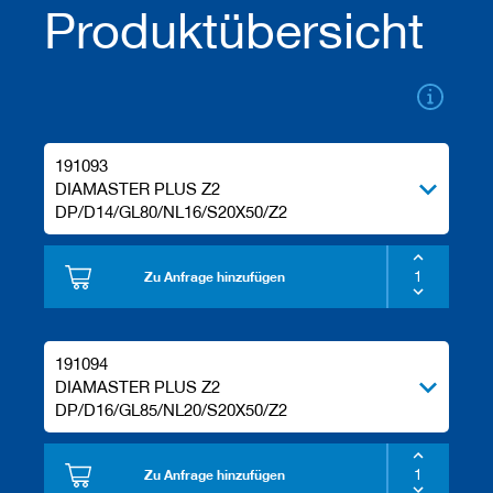
Produktübersicht
e
l
w
e
r
k
z
e
191093
u
DIAMASTER PLUS Z2
g
DP/D14/GL80/NL16/S20X50/Z2
e
Zu Anfrage hinzufügen
191094
DIAMASTER PLUS Z2
DP/D16/GL85/NL20/S20X50/Z2
Zu Anfrage hinzufügen