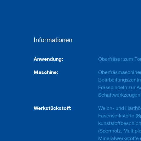
e
u
g
e
m
i
t
Informationen
B
o
h
Informationen
r
Anwendung:
Oberfräser zum Fo
u
n
Maschine:
Oberfräsmaschine
g
Bearbeitungszentr
F
Frässpindeln zur 
r
Schaftwerkzeugen
ä
s
Werkstückstoff:
Weich- und Harthö
w
e
Faserwerkstoffe (Sp
r
kunststoffbeschicht
k
(Sperrholz, Multipl
z
e
Mineralwerkstoffe (