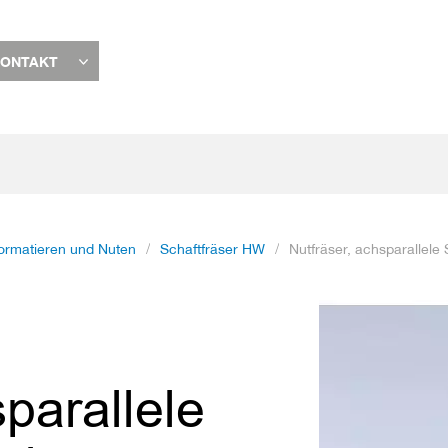
ONTAKT
ormatieren und Nuten
Schaftfräser HW
Nutfräser, achsparallele
Zum
Ende
der
Bildgalerie
sparallele
springen