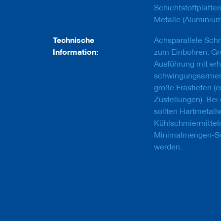
u
Schichtstoffplatten
g
Metalle (Aluminium,
e
m
i
Technische
Achsparallele Schne
t
Information:
zum Einbohren. Gr
S
Ausführung mit erhö
c
h
schwingungsarmes 
a
große Frästiefen (
f
Zustellungen). Bei
t
sollten Hartmetall
B
Kühlschmiermittel
o
Minimalmengen-Sc
h
r
werden.
e
r
Z
e
r
s
p