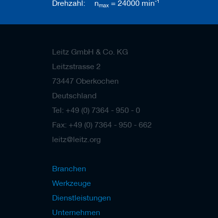
b
-1
Drehzahl:
n
= 24000 min
max
e
l
w
e
r
Leitz GmbH & Co. KG
k
z
Leitzstrasse 2
e
u
73447 Oberkochen
g
Deutschland
e
Tel: +49 (0) 7364 - 950 - 0
Fax: +49 (0) 7364 - 950 - 662
leitz@leitz.org
Branchen
Werkzeuge
Dienstleistungen
Unternehmen