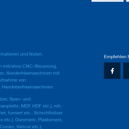
Zum
Anfang
der
Bildgalerie
springen
rmatieren und Nuten.
Empfehlen S
n mit/ohne CNC-Steuerung,
en, Sonderfräsmaschinen mit
Aufnahme von
, Handoberfräsmaschinen.
lzer, Span- und
anplatte, MDF, HDF etc.), roh,
et, furniert etc., Schichthölzer
ex etc.), Duromere, Plastomere,
Corian, Varicor etc.),