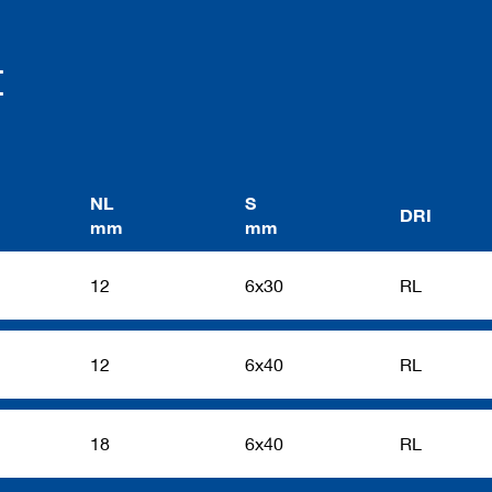
t
NL
S
DRI
mm
mm
12
6x30
RL
12
6x40
RL
18
6x40
RL