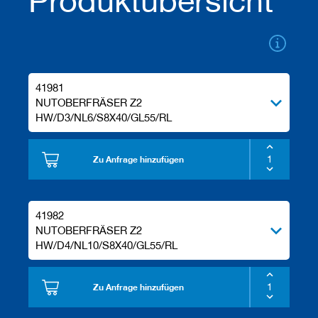
Produktübersicht
e
l
w
e
r
k
41981
z
e
NUTOBERFRÄSER Z2
u
HW/D3/NL6/S8X40/GL55/RL
g
e
Zu Anfrage hinzufügen
41982
NUTOBERFRÄSER Z2
HW/D4/NL10/S8X40/GL55/RL
Zu Anfrage hinzufügen