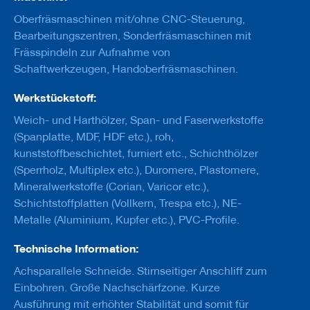
u
g
Oberfräsmaschinen mit/ohne CNC-Steuerung,
e
Bearbeitungszentren, Sonderfräsmaschinen mit
m
Frässpindeln zur Aufnahme von
i
t
Schaftwerkzeugen, Handoberfräsmaschinen.
S
c
Werkstückstoff:
h
a
Weich- und Harthölzer, Span- und Faserwerkstoffe
f
(Spanplatte, MDF, HDF etc.), roh,
t
kunststoffbeschichtet, furniert etc., Schichthölzer
B
(Sperrholz, Multiplex etc.), Duromere, Plastomere,
o
Mineralwerkstoffe (Corian, Varicor etc.),
h
Schichtstoffplatten (Vollkern, Trespa etc.), NE-
r
e
Metalle (Aluminium, Kupfer etc.), PVC-Profile.
r
Technische Information:
Z
e
Achsparallele Schneide. Stirnseitiger Anschliff zum
r
Einbohren. Große Nachschärfzone. Kurze
s
Ausführung mit erhöhter Stabilität und somit für
p