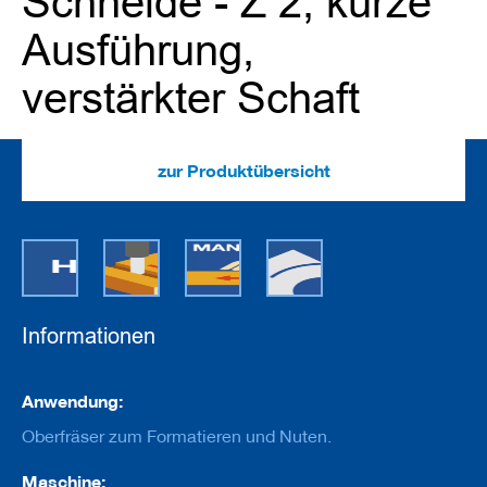
Schneide - Z 2, kurze
e
u
Ausführung,
g
e
m
verstärkter Schaft
i
t
B
o
zur Produktübersicht
h
r
u
n
g
F
r
Informationen
ä
s
w
Informationen
e
Anwendung:
r
k
Oberfräser zum Formatieren und Nuten.
z
e
Maschine: