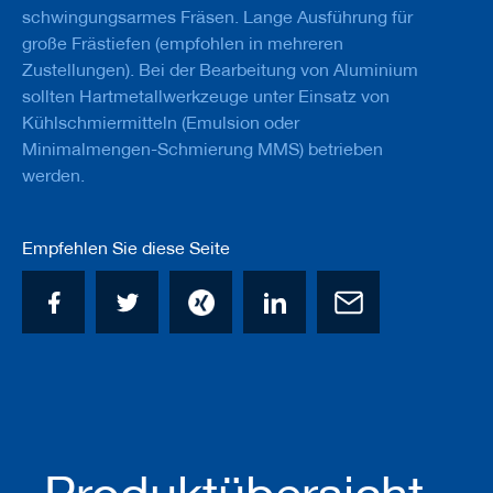
a
schwingungsarmes Fräsen. Lange Ausführung für
n
große Frästiefen (empfohlen in mehreren
e
Zustellungen). Bei der Bearbeitung von Aluminium
r
sollten Hartmetallwerkzeuge unter Einsatz von
M
Kühlschmiermitteln (Emulsion oder
e
Minimalmengen-Schmierung MMS) betrieben
s
s
werden.
e
r
/
Empfehlen Sie diese Seite
B
l
a
n
k
e
t
t
s
H
o
b