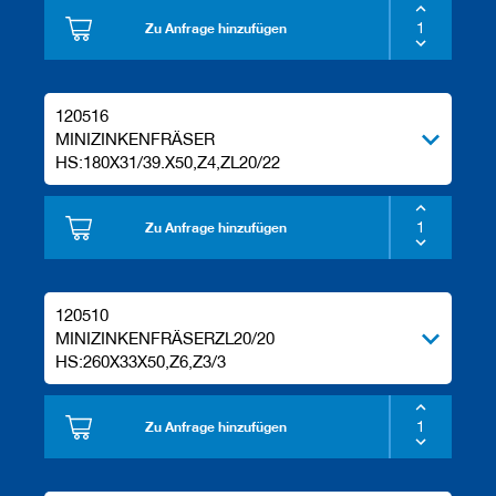
e
Zu Anfrage hinzufügen
l
w
e
r
120516
k
z
MINIZINKENFRÄSER
e
HS:180X31/39.X50,Z4,ZL20/22
u
g
e
Zu Anfrage hinzufügen
120510
MINIZINKENFRÄSERZL20/20
HS:260X33X50,Z6,Z3/3
Zu Anfrage hinzufügen