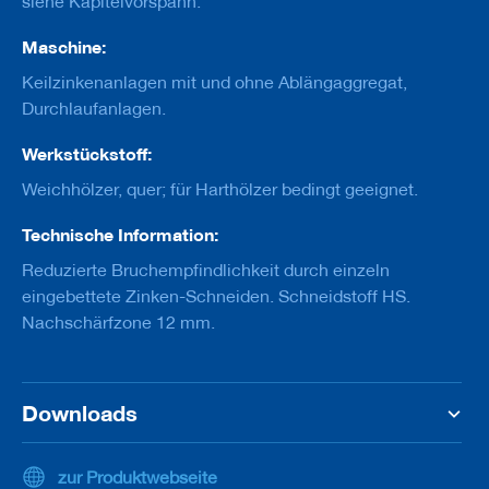
siehe Kapitelvorspann.
u
g
e
Maschine:
m
Keilzinkenanlagen mit und ohne Ablängaggregat,
i
t
Durchlaufanlagen.
S
c
Werkstückstoff:
h
a
Weichhölzer, quer; für Harthölzer bedingt geeignet.
f
t
Technische Information:
B
Reduzierte Bruchempfindlichkeit durch einzeln
o
eingebettete Zinken-Schneiden. Schneidstoff HS.
h
Nachschärfzone 12 mm.
r
e
r
Z
Downloads
e
r
s
zur Produktwebseite
p