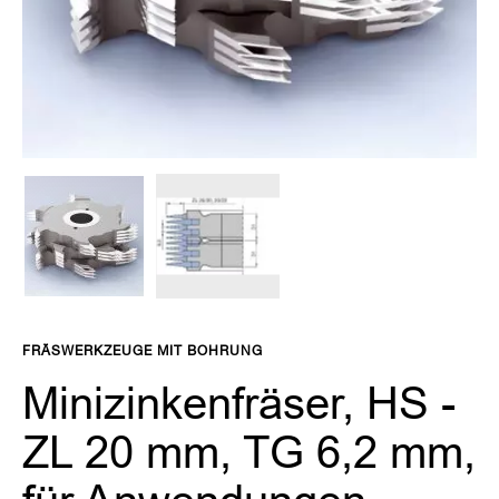
r
S
p
a
n
n
s
y
s
t
e
m
e
Zum
F
r
Anfang
FRÄSWERKZEUGE MIT BOHRUNG
ä
der
s
Bildgalerie
Minizinkenfräser, HS -
w
springen
e
ZL 20 mm, TG 6,2 mm,
r
k
z