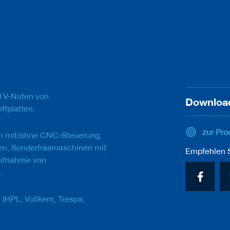
 V-Nuten von
Downloa
fplatten.
zur Pro
n mit/ohne CNC-Steuerung,
en, Sonderfräsmaschinen mit
Empfehlen S
Aufnahme von
.
 (HPL, Vollkern, Trespa,