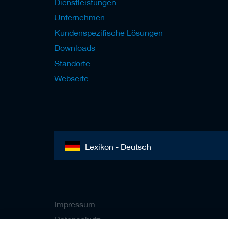
b
Dienstleistungen
e
Unternehmen
l
w
Kundenspezifische Lösungen
e
r
Downloads
k
Standorte
z
e
Webseite
u
g
e
Lexikon - Deutsch
Impressum
Datenschutz