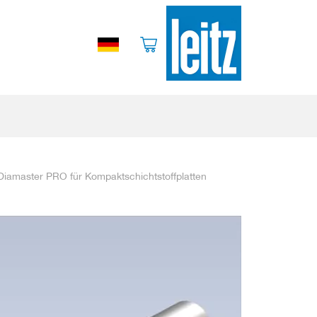
Diamaster PRO für Kompaktschichtstoffplatten