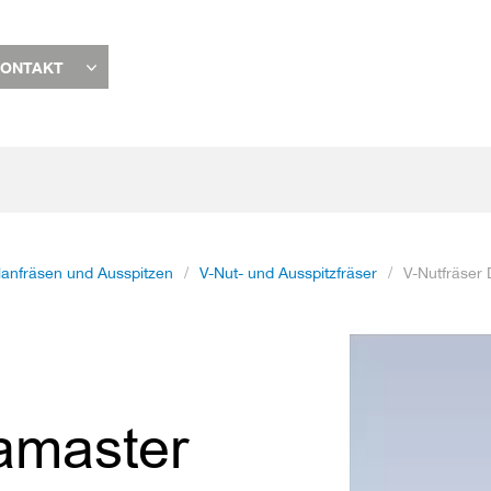
ONTAKT
lanfräsen und Ausspitzen
V-Nut- und Ausspitzfräser
V-Nutfräser 
Zum
Ende
der
Bildgalerie
iamaster
springen