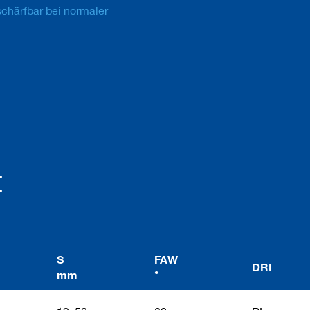
chärfbar bei normaler
t
S
FAW
DRI
mm
°