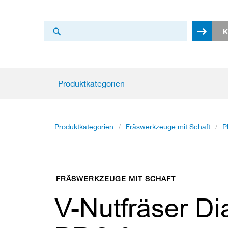
Search
K
Search
Produktkategorien
Produktkategorien
K
r
e
i
Produktkategorien
Fräswerkzeuge mit Schaft
P
s
s
ä
g
e
FRÄSWERKZEUGE MIT SCHAFT
b
l
V-Nutfräser D
ä
t
t
e