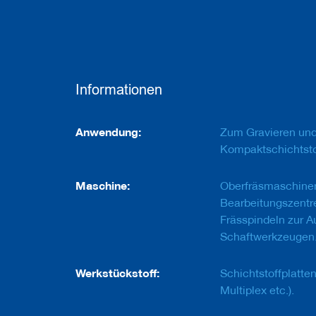
e
u
g
e
m
i
t
Informationen
B
o
h
Informationen
r
Anwendung:
Zum Gravieren und
u
Kompaktschichtstof
n
g
Maschine:
Oberfräsmaschine
F
Bearbeitungszentr
r
ä
Frässpindeln zur 
s
Schaftwerkzeugen
w
e
r
Werkstückstoff:
Schichtstoffplatten
k
Multiplex etc.).
z
e