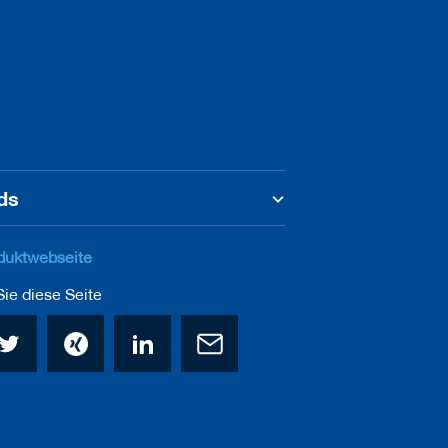
ds
duktwebseite
ie diese Seite