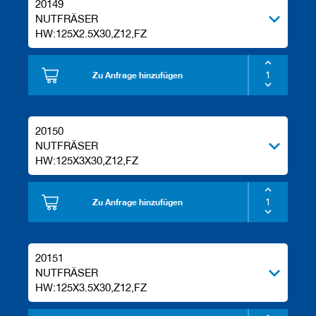
20149
e
NUTFRÄSER
l
HW:125X2.5X30,Z12,FZ
w
e
r
k
Zu Anfrage hinzufügen
z
e
u
g
20150
e
NUTFRÄSER
HW:125X3X30,Z12,FZ
Zu Anfrage hinzufügen
20151
NUTFRÄSER
HW:125X3.5X30,Z12,FZ