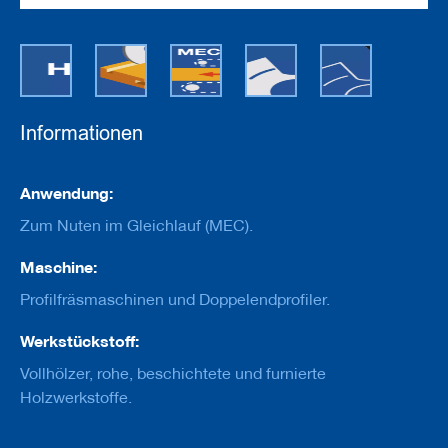
e
u
g
e
m
i
t
B
Informationen
o
h
r
Informationen
Anwendung:
u
n
Zum Nuten im Gleichlauf (MEC).
g
Maschine:
F
r
Profilfräsmaschinen und Doppelendprofiler.
ä
s
Werkstückstoff:
w
e
Vollhölzer, rohe, beschichtete und furnierte
r
Holzwerkstoffe.
k
z
e