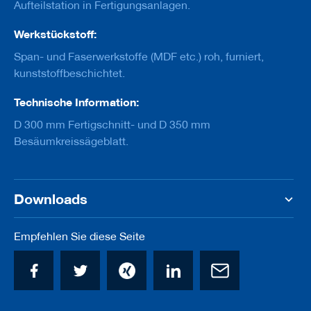
u
Aufteilstation in Fertigungsanlagen.
g
e
Werkstückstoff:
m
i
Span- und Faserwerkstoffe (MDF etc.) roh, furniert,
t
kunststoffbeschichtet.
S
c
Technische Information:
h
a
D 300 mm Fertigschnitt- und D 350 mm
f
Besäumkreissägeblatt.
t
B
o
h
Downloads
r
e
r
Empfehlen Sie diese Seite
Z
e
r
s
p