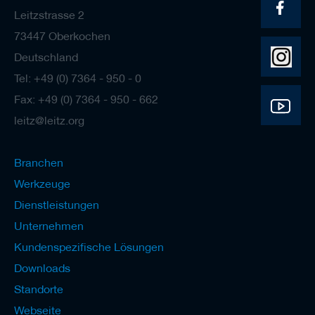
e
Leitzstrasse 2
l
73447 Oberkochen
w
e
Deutschland
r
k
Tel: +49 (0) 7364 - 950 - 0
z
Fax: +49 (0) 7364 - 950 - 662
e
u
leitz@leitz.org
g
e
Branchen
Werkzeuge
Dienstleistungen
Unternehmen
Kundenspezifische Lösungen
Downloads
Standorte
Webseite