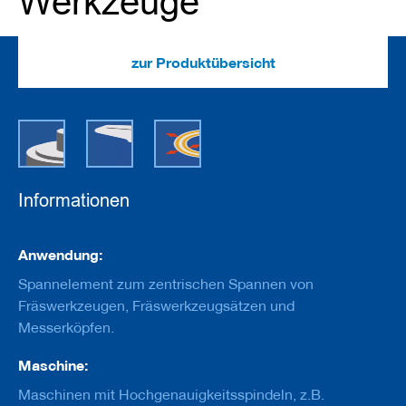
Werkzeuge
e
u
g
e
zur Produktübersicht
m
i
t
B
o
h
r
u
n
Informationen
g
F
Informationen
Anwendung:
r
ä
Spannelement zum zentrischen Spannen von
s
Fräswerkzeugen, Fräswerkzeugsätzen und
w
Messerköpfen.
e
r
k
Maschine:
z
Maschinen mit Hochgenauigkeitsspindeln, z.B.
e