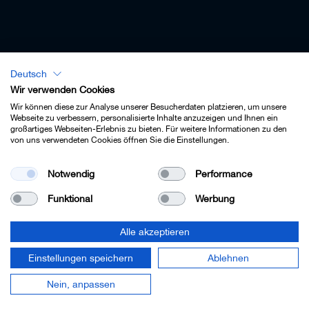
Deutsch
Lexikon - Deutsch
Wir verwenden Cookies
Wir können diese zur Analyse unserer Besucherdaten platzieren, um unsere
Webseite zu verbessern, personalisierte Inhalte anzuzeigen und Ihnen ein
großartiges Webseiten-Erlebnis zu bieten. Für weitere Informationen zu den
von uns verwendeten Cookies öffnen Sie die Einstellungen.
Impressum
Notwendig
Performance
Datenschutz
Funktional
Werbung
Kontakt
AGB
Alle akzeptieren
Cookie-Einstellungen
Einstellungen speichern
Ablehnen
© 2022 Leitz GmbH & Co. KG.
Nein, anpassen