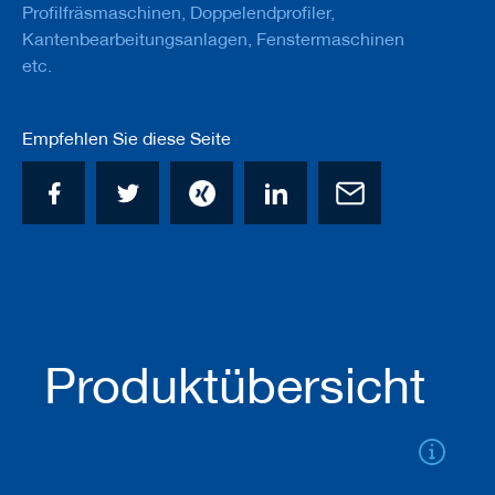
u
Profilfräsmaschinen, Doppelendprofiler,
g
Kantenbearbeitungsanlagen, Fenstermaschinen
e
etc.
m
i
t
S
Empfehlen Sie diese Seite
c
h
a
f
t
B
o
h
r
e
r
Produktübersicht
Z
e
r
s
p